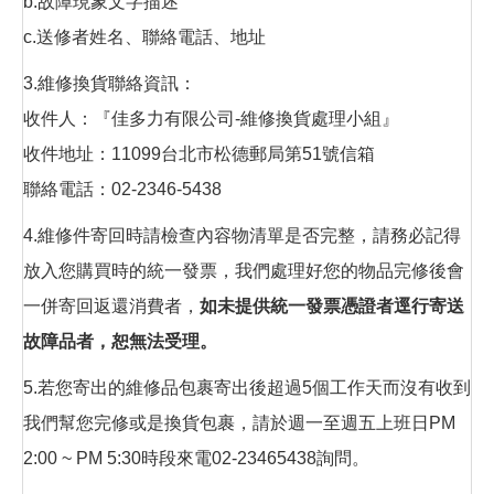
b.故障現象文字描述
c.送修者姓名、聯絡電話、地址
3.維修換貨聯絡資訊：
收件人：『佳多力有限公司-維修換貨處理小組』
收件地址：11099台北市松德郵局第51號信箱
聯絡電話：02-2346-5438
4.維修件寄回時請檢查內容物清單是否完整，請務必記得
放入您購買時的統一發票，我們處理好您的物品完修後會
一併寄回返還消費者，
如未提供統一發票憑證者逕行寄送
故障品者，恕無法受理。
5.若您寄出的維修品包裹寄出後超過5個工作天而沒有收到
我們幫您完修或是換貨包裹，請於週一至週五上班日PM
2:00 ~ PM 5:30時段來電02-23465438詢問。