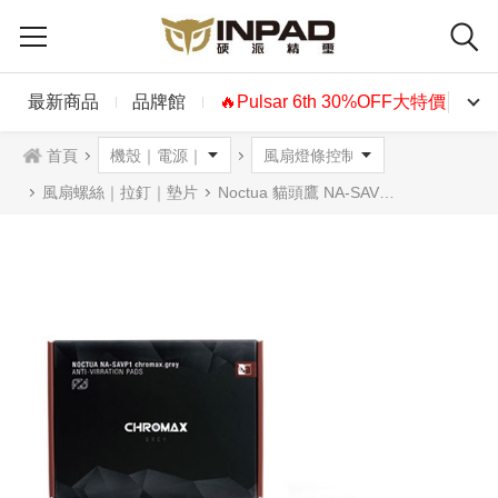
最新商品
品牌館
🔥Pulsar 6th 30%OFF大特價🔥
首頁
風扇螺絲｜拉釘｜墊片
Noctua 貓頭鷹 NA-SAVP1 chromax 風扇本體防震墊(16枚) 灰色