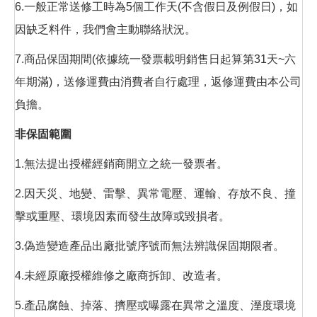
6.一般正常送修工時為5個工作天(不含假日及例假日)，如
因缺乏料件，我們會主動聯絡狀況。
7.商品保固期間(依據統一發票載明銷售日起算第31天~六
年期滿)，送修運費由消費者自行處理，返修運費由本公司
負擔。
非保固範圍
1.無法提出授權經銷商開立之統一發票者。
2.因天災、地變、雷擊、異常電壓、運輸、存放不良、撞
擊或重壓、環境因素而發生故障或毀損者。
3.偽造變造產品出廠批號序號而無法辨識保固期限者。
4.未經原廠授權維修之廠商拆卸、改造者。
5.產品腐蝕、掉落、擠壓或曝露在異常之溫度、溼度環境