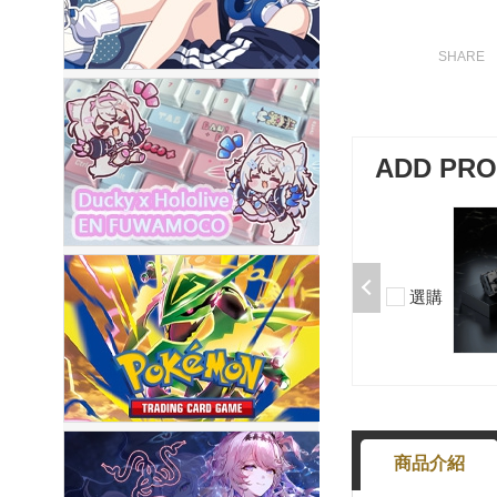
ADD PR
加購-夢境軸/5腳/段落/58g/無潤/10
入 000377000013*10
$50
選購
-
+
商品介紹