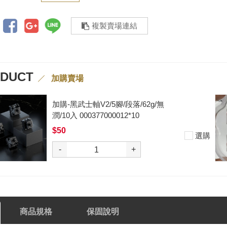
複製賣場連結
ODUCT
加購賣場
加購-黑武士軸V2/5腳/段落/62g/無
潤/10入 000377000012*10
$50
選購
-
+
商品規格
保固說明