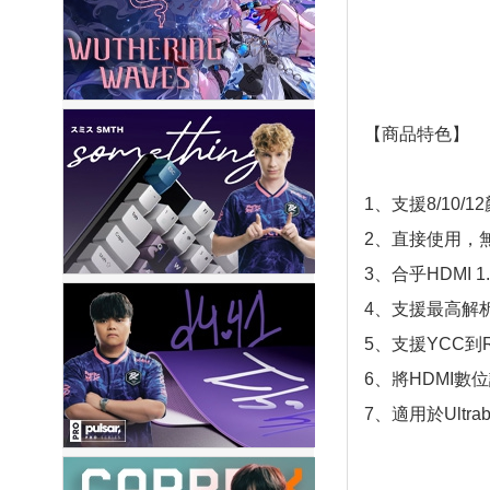
【商品特色】
1、支援8/10/
2、直接使用，
3、合乎HDMI 1.3
4、支援最高解析度達
5、支援YCC到R
6、將HDMI數
7、適用於Ult