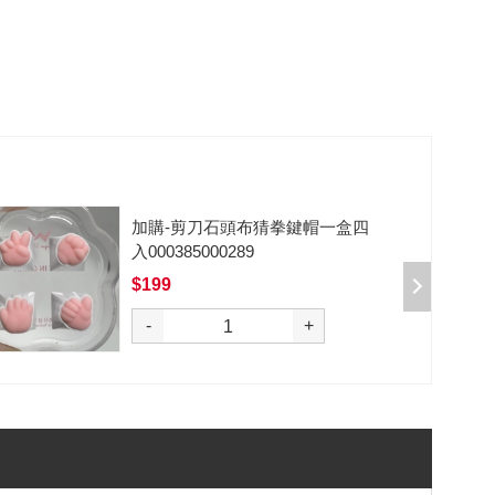
加購-剪刀石頭布猜拳鍵帽一盒四
入000385000289
$199
選購
-
+