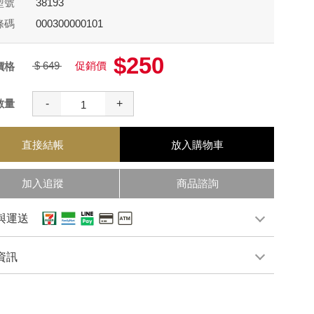
型號
38193
條碼
000300000101
$250
$ 649
促銷價
價格
數量
-
+
直接結帳
放入購物車
加入追蹤
商品諮詢
與運送
資訊