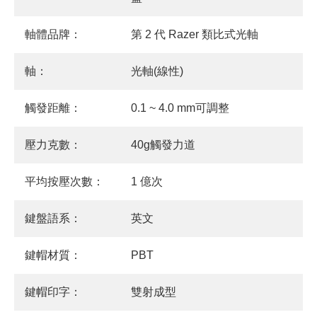
軸體品牌：
第 2 代 Razer 類比式光軸
軸：
光軸(線性)
觸發距離：
0.1 ~ 4.0 mm可調整
壓力克數：
40g觸發力道
平均按壓次數：
1 億次
鍵盤語系：
英文
鍵帽材質：
PBT
鍵帽印字：
雙射成型