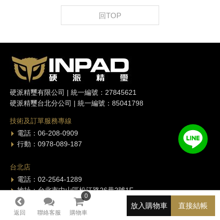
回TOP
硬派精璽有限公司 | 統一編號：27845621
硬派精璽台北分公司 | 統一編號：85041798
技術及訂單服務專線
電話：06-208-0909
行動：0978-089-187
台北店
電話：02-2564-1289
地址：台北市中山區松江路26巷2號1F
0
0
放入購物車
直接結帳
台南店
返回
聯絡客服
購物車