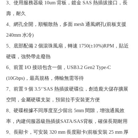
3、使用服務器級 10um 背板，鍍金 SAS 熱插拔接口，長
壽，耐久
4、網孔全開，順暢散熱，多面 mesh 通風網孔(前板支援
240mm 水冷)
5、底部配備 2 個滾珠風扇，轉速 1750(±10%)RPM，貼近
硬碟，強勢帶走廢熱
6、前置 I/O 接頭包含一個，USB3.2 Gen2 Type-C
(10Gbps)，最高規格，傳輸無需等待
7、前置 9 個 3.5‘’SAS 熱插拔硬碟位，創造龐大儲存擴展
空間，金屬硬碟支架，預留拉手安裝更方便
8、硬碟根據不同厚度至少留出 5mm 間隙，增強通風效
率，內建伺服器級熱插拔SATA/SAS背板，確保長期耐用
9、長顯卡，可安裝 320 mm 長度顯卡(前板安裝 25 mm 厚