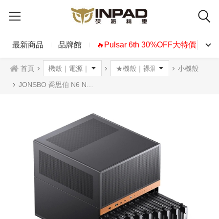
最新商品
品牌館
🔥Pulsar 6th 30%OFF大特價🔥
首頁
小機殼
JONSBO 喬思伯 N6 NAS 9硬碟位機殼 黑色 MATX支援雙電源