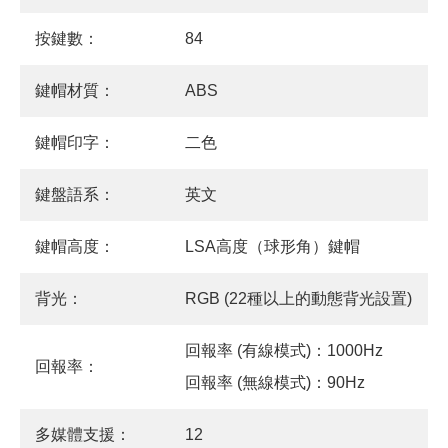
按鍵數：
84
鍵帽材質：
ABS
鍵帽印字：
二色
鍵盤語系：
英文
鍵帽高度：
LSA高度（球形角）鍵帽
背光：
RGB (22種以上的動態背光設置)
回報率 (有線模式)：1000Hz
回報率：
回報率 (無線模式)：90Hz
多媒體支援：
12