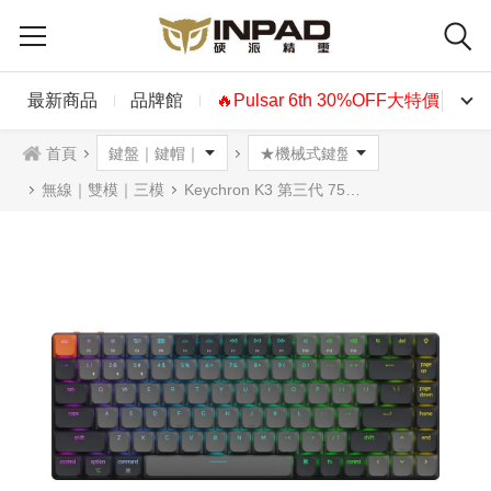
最新商品
品牌館
🔥Pulsar 6th 30%OFF大特價🔥
首頁
無線｜雙模｜三模
Keychron K3 第三代 75% 矮軸無線雙模機械式鍵盤 RGB 紅軸 茶軸 香蕉軸 英文 (熱插拔)