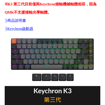
※
K3 第三代目前僅與Keychron矮軸機械軸體相容，因為
QMK不支援矮軸光學軸體。
├
商品說明書
├
Keychron啟動器