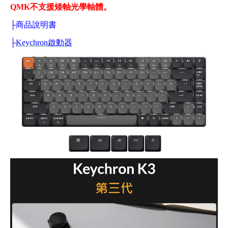
QMK不支援矮軸光學軸體。
├
商品說明書
├
Keychron啟動器