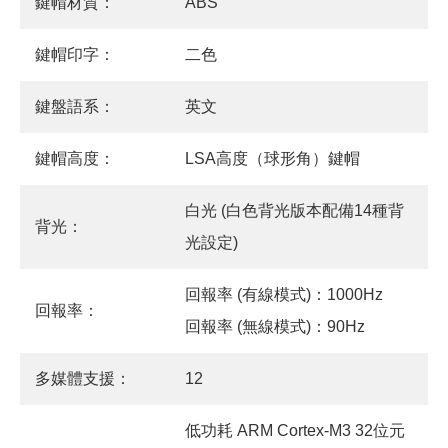
鍵帽材質：
ABS
鍵帽印字：
二色
鍵盤語系：
英文
鍵帽高度：
LSA高度（球形角）鍵帽
白光 (白色背光版本配備14種背
背光：
光設定)
回報率 (有線模式)：1000Hz
回報率：
回報率 (無線模式)：90Hz
多媒體支援：
12
低功耗 ARM Cortex-M3 32位元