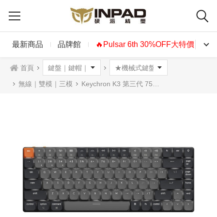
最新商品
品牌館
🔥Pulsar 6th 30%OFF大特價🔥
首頁
無線｜雙模｜三模
Keychron K3 第三代 75% 矮軸無線雙模機械式鍵盤 白光 紅軸 茶軸 香蕉軸 英文 (非熱插拔)