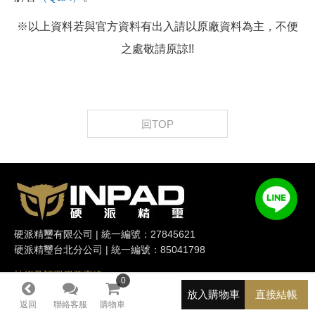
※以上資料若與官方資料有出入請以原廠資料為主，不便
之處敬請原諒!!
回TOP
硬派精璽有限公司 | 統一編號：27845621
硬派精璽台北分公司 | 統一編號：85041798
技術及訂單服務專線
0
0
電話：06-208-0909
放入購物車
直接結帳
返回
聯絡客服
購物車
行動：0978-089-187