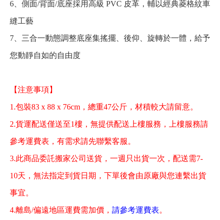
6、側面/背面/底座採用高級 PVC 皮革，輔以經典菱格紋車
縫工藝
7、三合一動態調整底座集搖擺、後仰、旋轉於一體，給予
您動靜自如的自由度
【注意事項】
1.包裝83 x 88 x 76cm，總重47公斤，材積較大請留意
。
2.貨運配送僅送至1樓，無提供配送上樓服務，上樓服務請
參考運費表，有需求請先聯繫客服。
3.此商品委託搬家公司送貨，一週只出貨一次，配送需7-
10天，無法指定到貨日期，下單後會由原廠與您連繫出貨
事宜
。
4
.離島/偏遠地區運費需加價，
請參考運費表
。