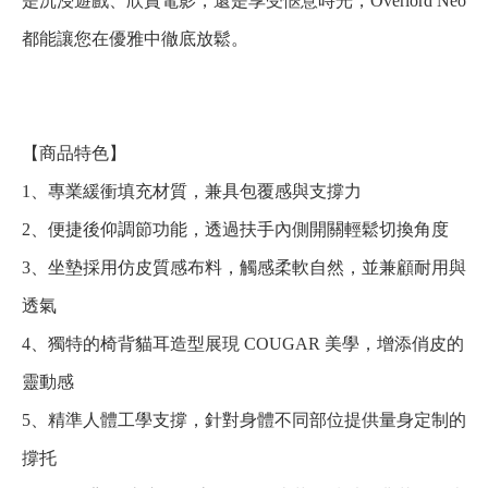
是沉浸遊戲、欣賞電影，還是享受愜意時光，Overlord Neo
都能讓您在優雅中徹底放鬆。
【商品特色】
1、專業緩衝填充材質，兼具包覆感與支撐力
2、便捷後仰調節功能，透過扶手內側開關輕鬆切換角度
3、坐墊採用仿皮質感布料，觸感柔軟自然，並兼顧耐用與
透氣
4、獨特的椅背貓耳造型展現 COUGAR 美學，增添俏皮的
靈動感
5、精準人體工學支撐，針對身體不同部位提供量身定制的
撐托