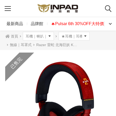
最新商品
品牌館
🔥Pulsar 6th 30%OFF大特價🔥
首頁
無線｜耳罩式
Razer 雷蛇 北海巨妖 Kraken V4 無線耳機麥克風 EVA新世紀福音戰士貳號機聯名款
已售完