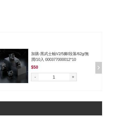
加購-剪刀石頭布猜拳鍵帽一盒四
入000385000289
$199
選購
-
+