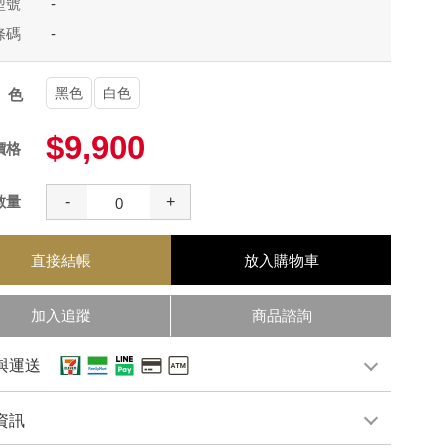
型號
-
條碼
-
黑色
白色
顏色
$9,900
價格
數量
-
+
直接結帳
放入購物車
加入追蹤
商品諮詢
與運送
資訊