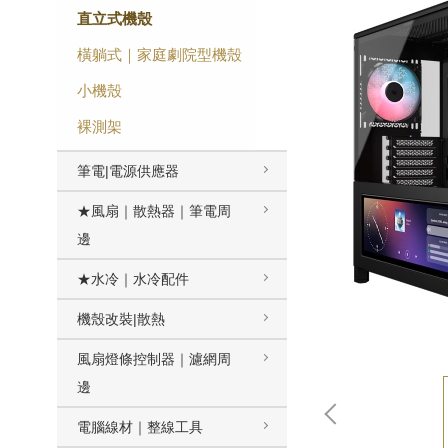
直立式機殼
橫躺式｜家庭劇院型機殼
小機殼
裸測架
筆電|電源供應器
★風扇｜散熱器｜筆電周
邊
★水冷｜水冷配件
機殼改裝|散熱
風扇燈條控制器｜濾網周
邊
電腦線材｜整線工具