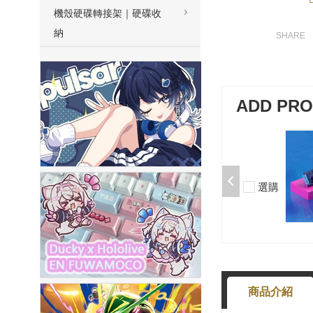
機殼硬碟轉接架｜硬碟收
納
ADD PR
加購-夢境軸/5腳/段落/58g/無潤/10
入 000377000013*10
$50
選購
-
+
商品介紹