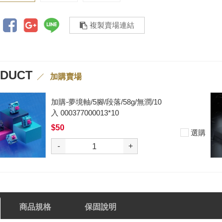
複製賣場連結
ODUCT
加購賣場
加購-黑武士軸V2/5腳/段落/62g/無
潤/10入 000377000012*10
$50
選購
-
+
商品規格
保固說明