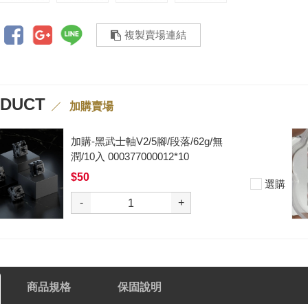
複製賣場連結
ODUCT
加購賣場
加購-黑武士軸V2/5腳/段落/62g/無
潤/10入 000377000012*10
$50
選購
-
+
商品規格
保固說明