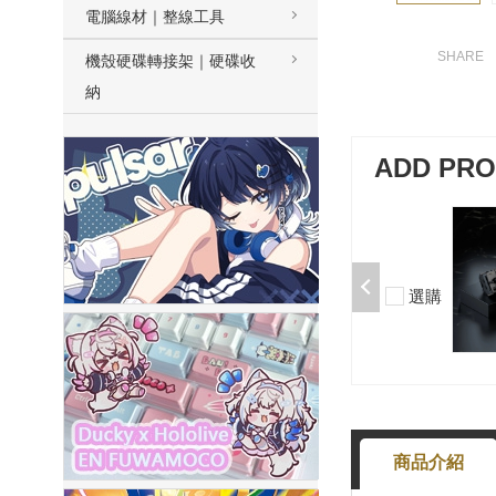
電腦線材｜整線工具
機殼硬碟轉接架｜硬碟收
納
ADD PR
加購-夢境軸/5腳/段落/58g/無潤/10
入 000377000013*10
$50
選購
-
+
商品介紹