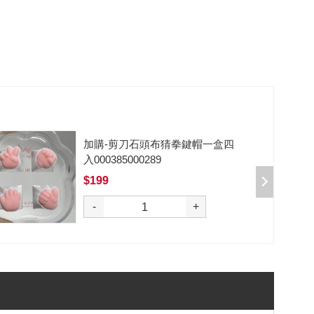
加購-剪刀石頭布猜拳鍵帽一盒四
入000385000289
$199
選購
-
+