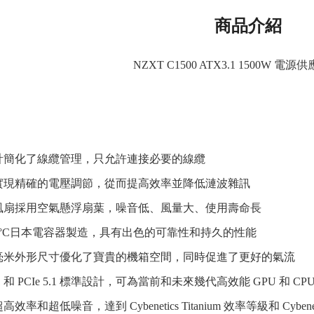
商品介紹
NZXT C1500 ATX3.1 1500W 電
計簡化了線纜管理，只允許連接必要的線纜
實現精確的電壓調節，從而提高效率並降低漣波雜訊
磁浮風扇採用空氣懸浮扇葉，噪音低、風量大、使用壽命長
05°C日本電容器製造，具有出色的可靠性和持久的性能
80 毫米外形尺寸優化了寶貴的機箱空間，同時促進了更好的氣流
.1 和 PCIe 5.1 標準設計，可為當前和未來幾代高效能 GPU 和 C
率和超低噪音，達到 Cybenetics Titanium 效率等級和 Cybenet