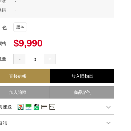
型號
-
條碼
-
黑色
顏色
$9,990
價格
數量
-
+
直接結帳
放入購物車
加入追蹤
商品諮詢
與運送
資訊