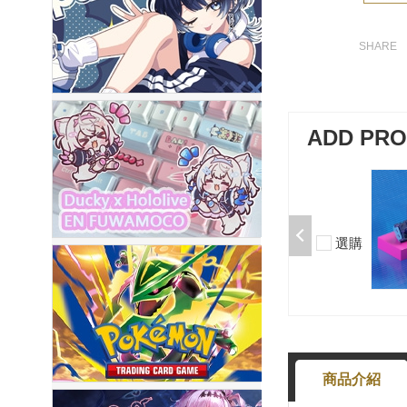
ADD PR
加購-剪刀石頭布猜拳鍵帽一盒四
入000385000289
$199
選購
-
+
商品介紹