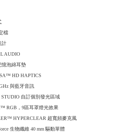
式
設定檔
設計
L AUDIO
記憶泡綿耳墊
SA™ HD HAPTICS
4GHz 與藍牙音訊
A STUDIO 自訂個別發光區域
roma™ RGB，9區耳罩燈光效果
ZER™ HYPERCLEAR 超寬頻麥克風
riForce 生物纖維 40 mm 驅動單體