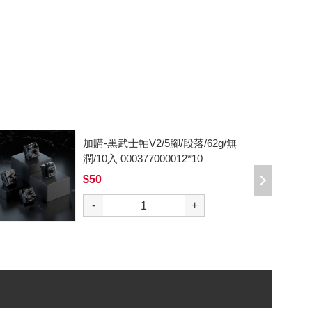
加購-黑武士軸V2/5腳/段落/62g/無
潤/10入 000377000012*10
$50
選購
-
+