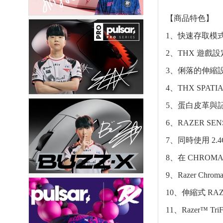
【商品特色】
1、快速存取模
2、THX 遊戲
3、俐落的伸縮
4、THX SPATIA
5、蛋白皮革與
6、RAZER SEN
7、同時使用 2.
8、在 CHROM
9、Razer Ch
10、伸縮式 RA
11、Razer™ T