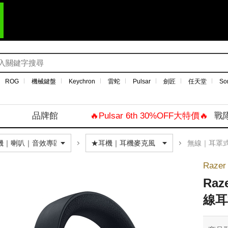
ROG
機械鍵盤
Keychron
雷蛇
Pulsar
劍匠
任天堂
So
品牌館
🔥Pulsar 6th 30%OFF大特價🔥
戰
無線｜耳罩
Raze
Raz
線耳