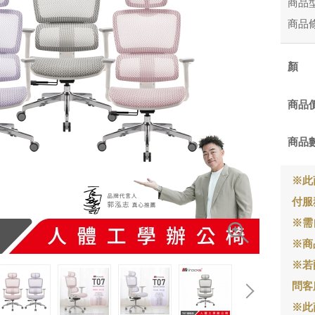
商品
商品
商品
商品
※此
付服
※需
※商
※若
問客
※此