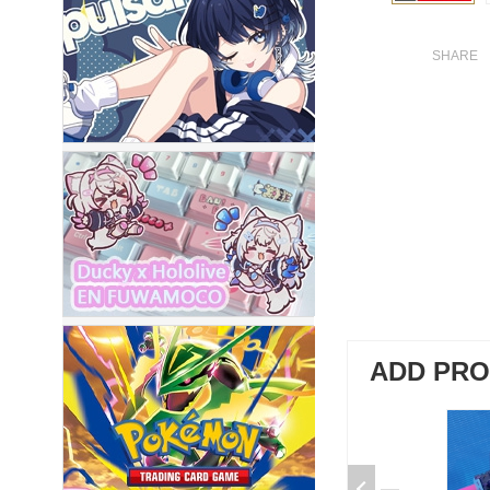
ADD PR
加購-夢境軸/5腳/段落/58g/無潤/10
入 000377000013*10
$50