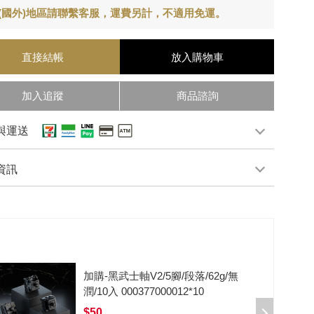
(國外)地區請聯繫客服，運費另計，不適用免運。
直接結帳
放入購物車
加入追蹤
商品諮詢
與運送
資訊
加購-剪刀石頭布猜拳鍵帽一盒四
入000385000289
$199