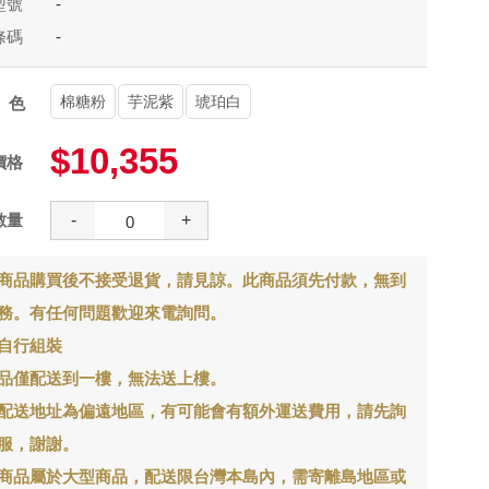
型號
-
條碼
-
棉糖粉
芋泥紫
琥珀白
顏色
$10,355
價格
數量
-
+
商品購買後不接受退貨，請見諒。此商品須先付款，無到
務。有任何問題歡迎來電詢問。
自行組裝
品僅配送到一樓，無法送上樓。
配送地址為偏遠地區，有可能會有額外運送費用，請先詢
服，謝謝。
商品屬於大型商品，配送限台灣本島內，需寄離島地區或