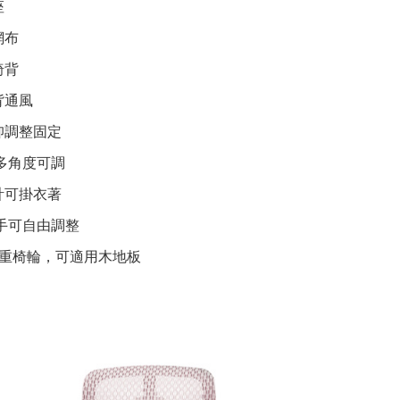
座
網布
椅背
背通風
仰調整固定
架多角度可調
計可掛衣著
扶手可自由調整
PU穩重椅輪，可適用木地板