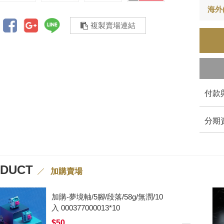
海外
複製賣場連結
付款
分期
ODUCT
加購賣場
加購-黑武士軸V2/5腳/段落/62g/無
潤/10入 000377000012*10
$50