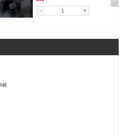
選購
-
+
工學椅