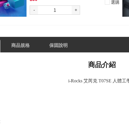
選購
-
+
商品規格
保固說明
商品介紹
i-Rocks 艾芮克 T07SE 人體
造