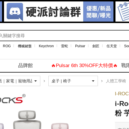
ROG
機械鍵盤
Keychron
雷蛇
Pulsar
劍匠
任天堂
So
品牌館
🔥Pulsar 6th 30%OFF大特價🔥
戰
人體工學椅
I-RO
i-
粉 