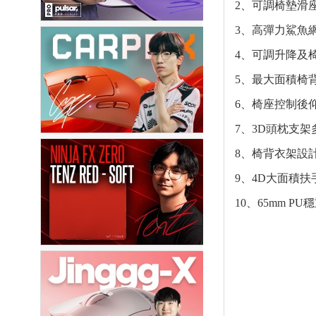
2、可調椅墊滑
3、高彈力鯊魚
4、可調升降及
5、最大面積椅
6、椅座控制後
7、3D頭枕支
8、椅背衣架設
9、4D大面積
10、65mm 