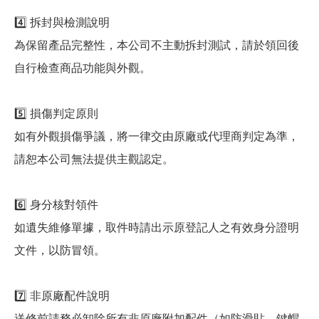
4️⃣ 拆封與檢測說明
為保留產品完整性，本公司不主動拆封測試，請於領回後
自行檢查商品功能與外觀。
5️⃣ 損傷判定原則
如有外觀損傷爭議，將一律交由原廠或代理商判定為準，
請恕本公司無法提供主觀認定。
6️⃣ 身分核對領件
如遺失維修單據，取件時請出示原登記人之有效身分證明
文件，以防冒領。
7️⃣ 非原廠配件說明
送修前請務必卸除所有非原廠附加配件（如防滑貼、鍵帽