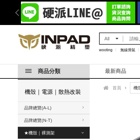
All
wooting
無線滑鼠
商品分類
最新商品
首頁
機殼｜電源｜散熱改裝
品牌總覽(A-L)
品牌總覽(N-T)
★機殼｜裸測架