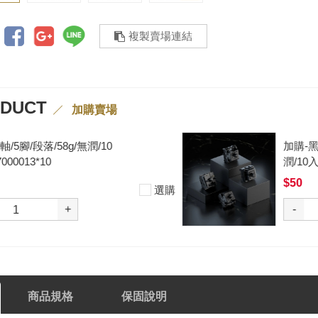
複製賣場連結
ODUCT
加購賣場
加購-黑武士軸V2/5腳/段落/62g/無
潤/10入 000377000012*10
$50
選購
-
+
商品規格
保固說明