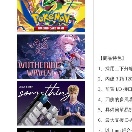
【商品特色】
1、採用上下分
2、內建 3 顆 1
3、前置 I/O 接
4、四側的多風
5、具備簡單易
6、最大支援 E-
7、以 1mm 