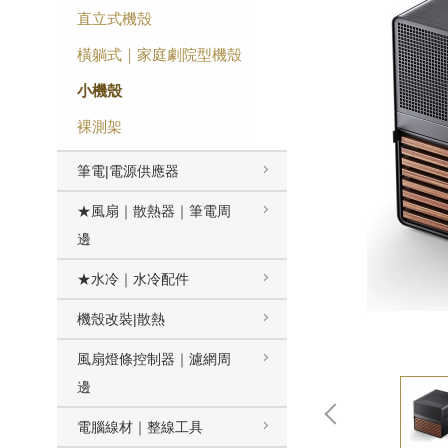
直立式機殼
橫躺式｜家庭劇院型機殼
小機殼
裸測架
筆電|電源供應器
★風扇｜散熱器｜筆電周
邊
★水冷｜水冷配件
機殼改裝|散熱
風扇燈條控制器｜濾網周
邊
電腦線材｜整線工具