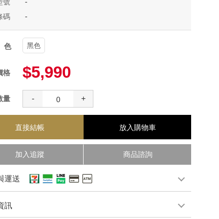
型號
-
條碼
-
黑色
顏色
$5,990
價格
數量
-
+
直接結帳
放入購物車
加入追蹤
商品諮詢
與運送
資訊