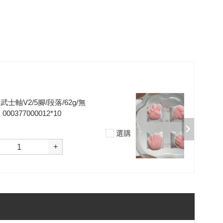
加購-剪刀石頭布猜拳鍵帽一盒四
入000385000289
$199
選購
-
+