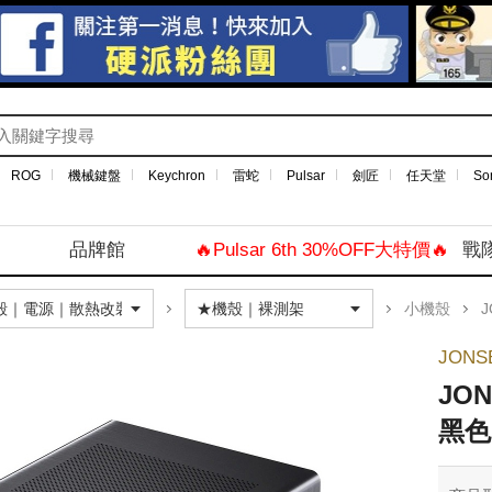
ROG
機械鍵盤
Keychron
雷蛇
Pulsar
劍匠
任天堂
So
品牌館
🔥Pulsar 6th 30%OFF大特價🔥
戰
小機殼
J
JON
JO
黑色