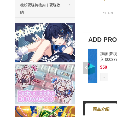
機殼硬碟轉接架｜硬碟收
納
ADD PR
加購-夢境軸/5腳/段落/58g/無潤/10
入 000377000013*10
$50
選購
-
+
商品介紹