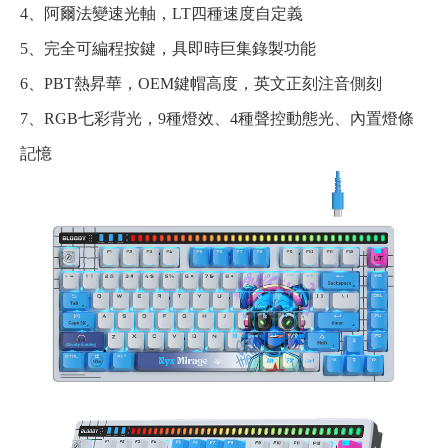
4、阿爾法變速光軸，LT四種速度自定義
5、完全可編程按鍵，具即時巨集錄製功能
6、PBT熱昇華，OEM鍵帽高度，英文正刻注音側刻
7、RGB七彩背光，9種燈效、4種聲控動態光、內置燈條
記憶