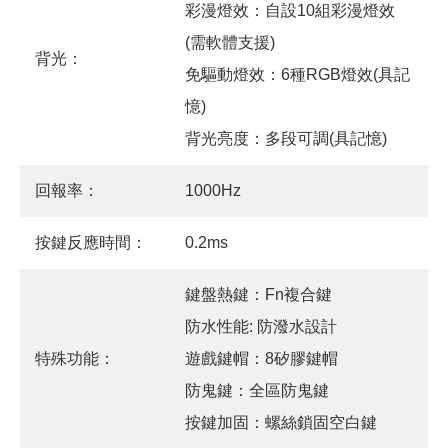
彩漫燈效：自設10組彩漫燈效
(需軟體支援)
背光：
免驅動燈效：6種RGB燈效(具記
憶)
背光亮度：多段可調(具記憶)
回報率：
1000Hz
按鍵反應時間：
0.2ms
鍵盤熱鍵：Fn複合鍵
防水性能: 防潑水設計
特殊功能：
遊戲鍵帽：8矽膠鍵帽
防鬼鍵：全區防鬼鍵
按鍵加固：螺絲鎖固空白鍵