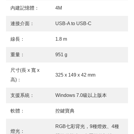
內建記憶體：
4M
連接介面：
USB-A to USB-C
線長：
1.8 m
重量：
951 g
尺寸(長 x 寬 x
325 x 149 x 42 mm
高)：
支援系統：
Windows 7.0級以上版本
軟體：
控鍵寶典
RGB七彩背光，9種燈效、4種
燈光：