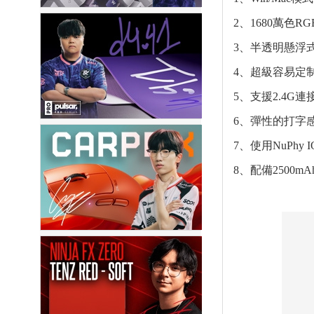
2、1680萬色R
3、半透明懸浮
4、超級容易定
5、支援2.4G連
6、彈性的打字
7、使用NuPh
8、配備2500