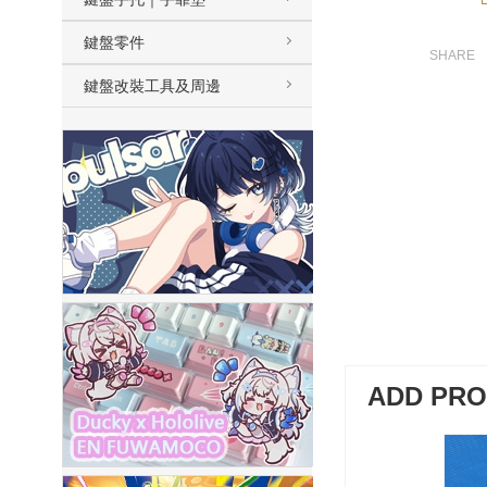
鍵盤零件
鍵盤改裝工具及周邊
ADD PR
加購-剪刀石頭布猜拳鍵帽一盒四
入000385000289