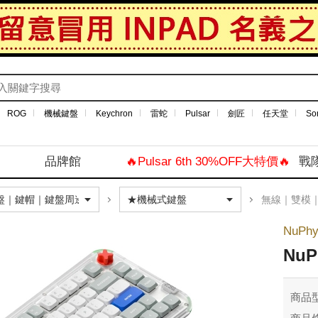
ROG
機械鍵盤
Keychron
雷蛇
Pulsar
劍匠
任天堂
So
品牌館
🔥Pulsar 6th 30%OFF大特價🔥
戰
無線｜雙模
NuPh
Nu
商品