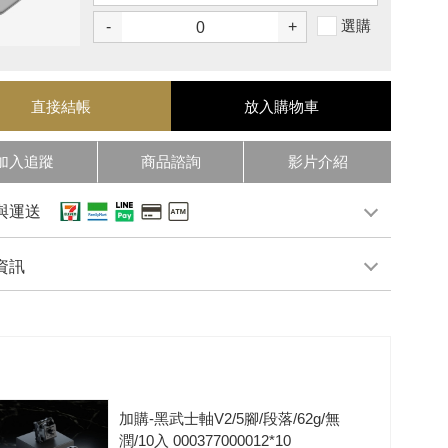
選購
-
+
直接結帳
放入購物車
加入追蹤
商品諮詢
影片介紹
與運送
資訊
加購-黑武士軸V2/5腳/段落/62g/無
潤/10入 000377000012*10