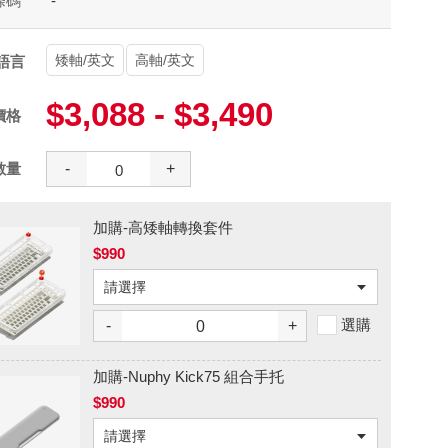
條碼
-
矮軸/英文
高軸/英文
語言
$3,088 - $3,490
價格
數量
-
+
加購-高矮軸轉換套件
$990
選購
-
+
加購-Nuphy Kick75 組合手托
$990