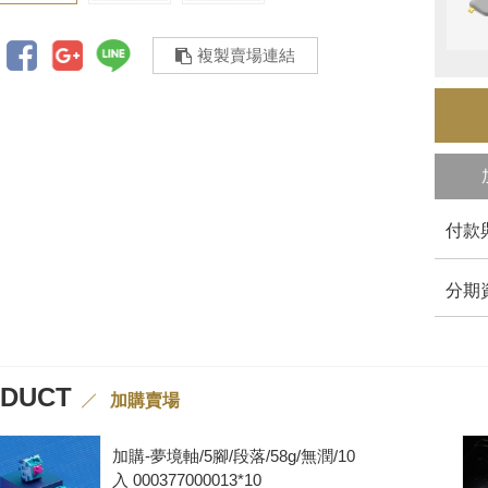
複製賣場連結
付款
分期
ODUCT
加購賣場
加購-夢境軸/5腳/段落/58g/無潤/10
入 000377000013*10