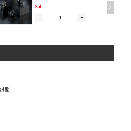
$50
選購
-
+
械式鍵盤