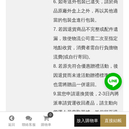
6. 如寄送外包裝已遺失，請於商
品原廠外盒上之外，再以其他適
當的包裝盒進行包裝。
7. 若因退貨商品不完整或配件遺
漏，致使物流公司需二次至指定
地點收貨，消費者需自行負擔物
流費(或自行寄回)。
8. 若原先符合優惠贈禮活動，後
因退貨而未達活動贈禮標準時，
也需將贈品一併退回。
9.當您申請退換貨後，2-3日內將
派車請貨運收回產品，請主動向
貨運人員索取單據，並保留至退
0
0
放入購物車
直接結帳
換貨完成，以利日後查詢。
返回
聯絡客服
購物車