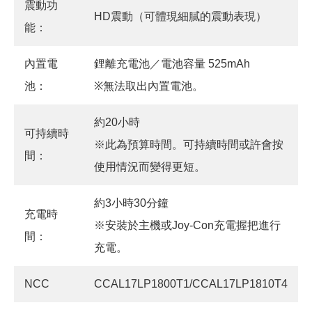
震動功
HD震動（可體現細膩的震動表現）
能：
內置電
鋰離充電池／電池容量 525mAh
池：
※無法取出內置電池。
約20小時
可持續時
※此為預算時間。可持續時間或許會按
間：
使用情況而變得更短。
約3小時30分鐘
充電時
※安裝於主機或Joy-Con充電握把進行
間：
充電。
NCC
CCAL17LP1800T1/CCAL17LP1810T4