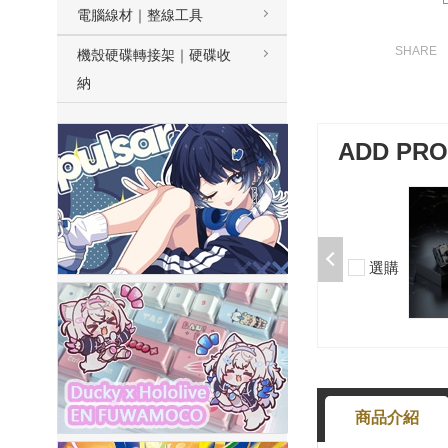
電腦線材｜整線工具
機殼硬碟轉接架｜硬碟收
納
ADD PR
10
加購-黑武士軸V2/5腳/段落/6
潤/10入 000377000012*10
$50
選購
-
+
商品介紹