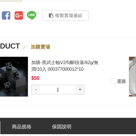
複製賣場連結
ODUCT
加購賣場
2g/無
加購-剪刀石頭布猜拳鍵帽
入000385000289
$199
選購
-
+
商品規格
保固說明