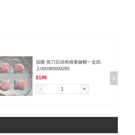
一盒四
加購-夢境軸/5腳/段落/58
入 000377000013*10
$50
選購
-