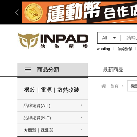
All
wooting
無線滑鼠
商品分類
最新商品
首頁
機殼｜電源｜散熱改裝
品牌總覽(A-L)
品牌總覽(N-T)
★機殼｜裸測架