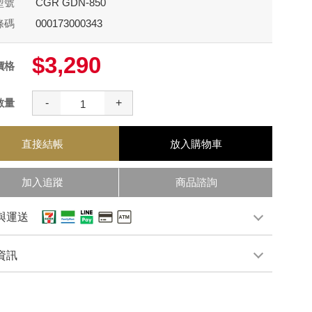
型號
CGR GDN-850
條碼
000173000343
$3,290
價格
數量
-
+
直接結帳
放入購物車
加入追蹤
商品諮詢
與運送
資訊