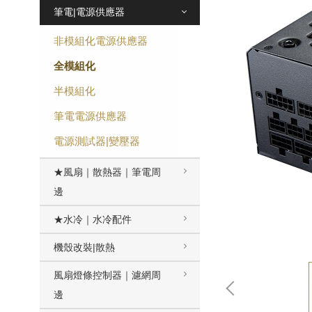
筆電|電源供應器
非模組化電源供應器
全模組化
半模組化
筆電電源供應器
電源測試器|變壓器
★風扇｜散熱器｜筆電周
邊
★水冷｜水冷配件
機殼改裝|散熱
風扇燈條控制器｜濾網周
邊