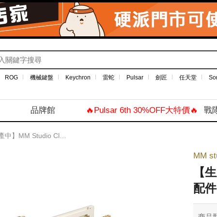
ROG
機械鍵盤
Keychron
雷蛇
Pulsar
劍匠
任天堂
So
品牌館
🔥Pulsar 6th 30%OFF大特價🔥
戰
M Studio Class65 V3 專用配件
MM st
【生產
配件
商品