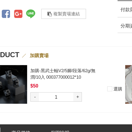
付款
複製賣場連結
分期
ODUCT
加購賣場
加購-夢境軸/5腳/段落/58g/無潤/10
入 000377000013*10
$50
選購
-
+