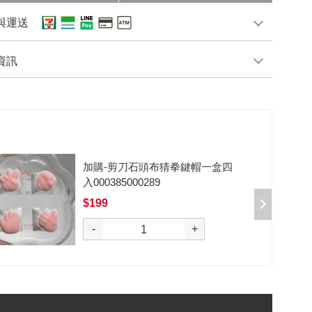
與運送
資訊
加購-黑武士軸V2/5腳/段落/62g/無
潤/10入 000377000012*10
$50
選購
-
+