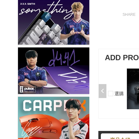
ADD PR
加購-剪刀石頭布猜拳鍵帽一盒四
入000385000289
$199
選購
-
+