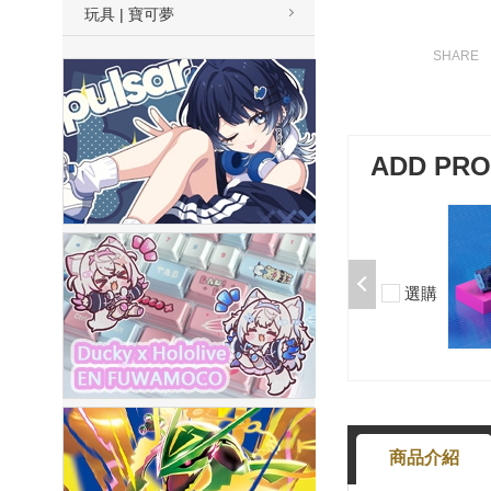
玩具 | 寶可夢
ADD PR
加購-夢境軸/5腳/段落/58g/無潤/10
入 000377000013*10
$50
選購
-
+
商品介紹