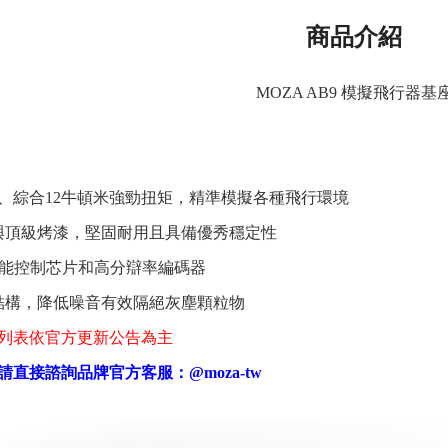
商品介紹
MOZA AB9 模擬飛行器基
米、綜合12牛頓米強勁扭矩，精準模擬各種飛行環境
與頂級烤漆，堅固耐用且具備優秀穩定性
高性能控制芯片和高分辯率編碼器
結構，降低噪音有效隔絕灰塵顆粒物
列表依官方更新公告為主
請直接諮詢品牌官方客服：
@moza-tw