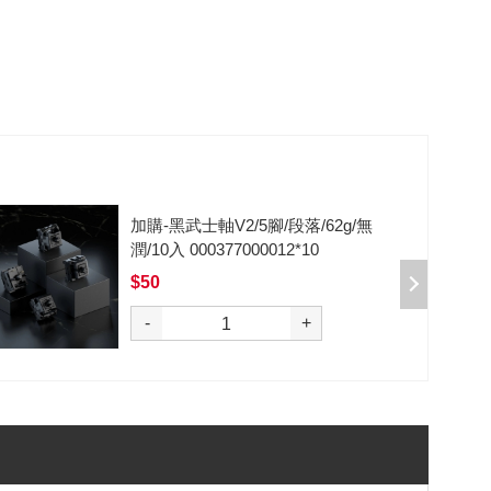
加購-剪刀石頭布猜拳鍵帽一盒四
入000385000289
$199
購
-
+