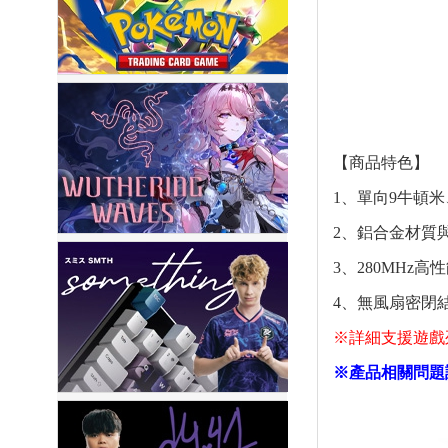
【商品特色】
1、單向9牛頓
2、鋁合金材質
3、280MHz
4、無風扇密閉
※詳細支援遊戲
※產品相關問題