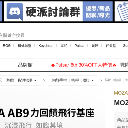
ROG
機械鍵盤
Keychron
雷蛇
Pulsar
劍匠
任天堂
So
品牌館
🔥Pulsar 6th 30%OFF大特價🔥
戰
飛行搖桿｜方
MOZA
MO
商品