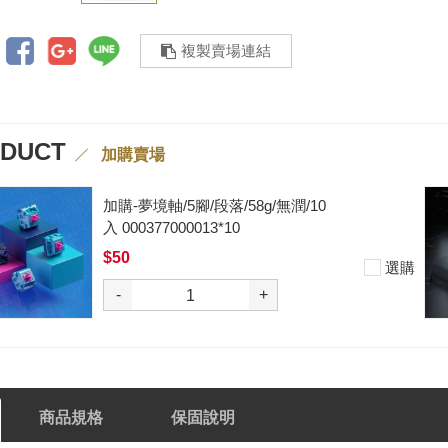
複製賣場連結
ODUCT
加購賣場
加購-黑武士軸V2/5腳/段落/62g/無
潤/10入 000377000012*10
$50
選
-
+
商品規格
保固說明