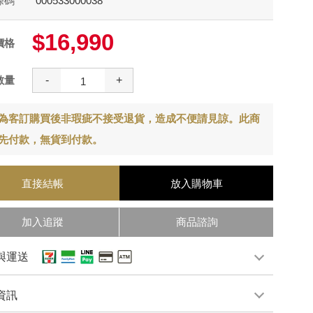
條碼
000533000038
$16,990
價格
數量
-
+
為客訂購買後非瑕疵不接受退貨，造成不便請見諒。此商
先付款，無貨到付款。
直接結帳
放入購物車
加入追蹤
商品諮詢
與運送
資訊