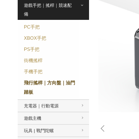
遊戲手把｜搖桿｜競速配
備
PC手把
XBOX手把
PS手把
街機搖桿
手機手把
飛行搖桿｜方向盤｜油門
踏板
充電器｜行動電源
遊戲主機
玩具 | 戰鬥陀螺