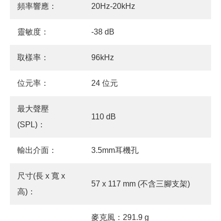
頻率響應：
20Hz-20kHz
靈敏度：
-38 dB
取樣率：
96kHz
位元率：
24 位元
最大聲壓
110 dB
(SPL)：
輸出介面：
3.5mm耳機孔
尺寸(長 x 寬 x
57 x 117 mm (不含三腳支架)
高)：
麥克風：291.9 g