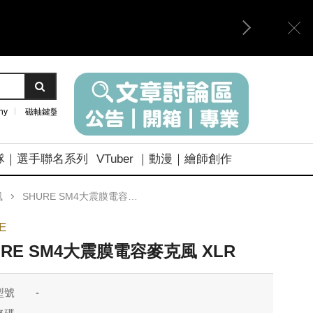
ny
磁軸鍵盤
隊｜選手聯名系列
VTuber ｜動漫｜繪師創作
風
SHURE SM4大震膜電容麥克風 XLR
E
URE SM4大震膜電容麥克風 XLR
型號
-