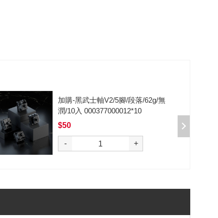
加購-黑武士軸V2/5腳/段落/62g/無
潤/10入 000377000012*10
$50
選購
-
+