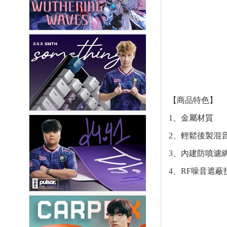
【商品特色】
1、金屬材質
2、輕鬆後製混
3、內建防噴濾
4、RF噪音遮蔽