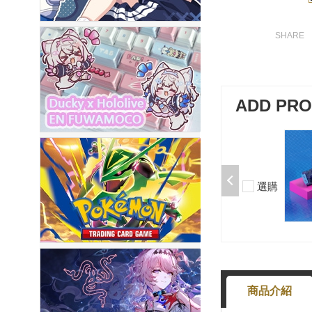
ADD PR
加購-剪刀石頭布猜拳鍵帽一盒四
入000385000289
$199
選購
-
+
商品介紹