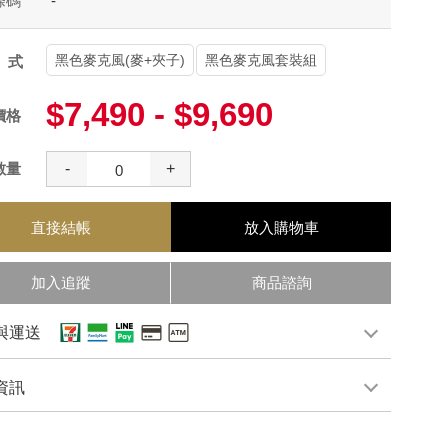
條碼
-
黑色麥克風(麥+夾子)
黑色麥克風套裝組
款式
$7,490 - $9,690
價格
數量
-
+
直接結帳
放入購物車
加入追蹤
商品諮詢
與運送
資訊