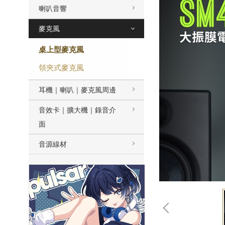
喇叭音響
麥克風
桌上型麥克風
領夾式麥克風
耳機｜喇叭｜麥克風周邊
音效卡｜擴大機｜錄音介
面
音源線材