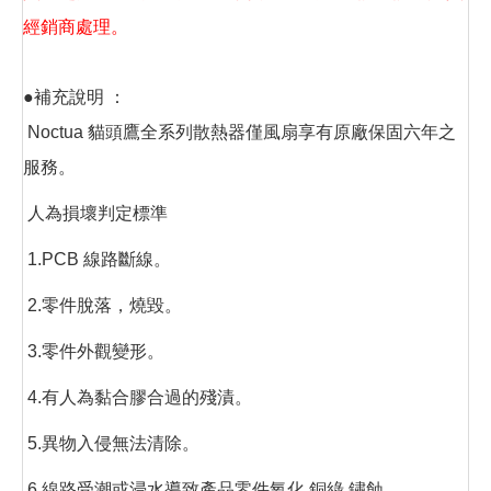
經銷商處理。
●補充說明 ：
Noctua 貓頭鷹全系列散熱器僅風扇享有原廠保固六年之
服務。
人為損壞判定標準
1.PCB 線路斷線。
2.零件脫落，燒毀。
3.零件外觀變形。
4.有人為黏合膠合過的殘漬。
5.異物入侵無法清除。
6.線路受潮或浸水導致產品零件氧化,銅綠,鏽蝕。