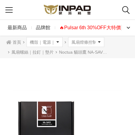
最新商品
品牌館
🔥Pulsar 6th 30%OFF大特價🔥
首頁
風扇螺絲｜拉釘｜墊片
Noctua 貓頭鷹 NA-SAV3 矽膠防震螺絲 咖啡色 16枚裝