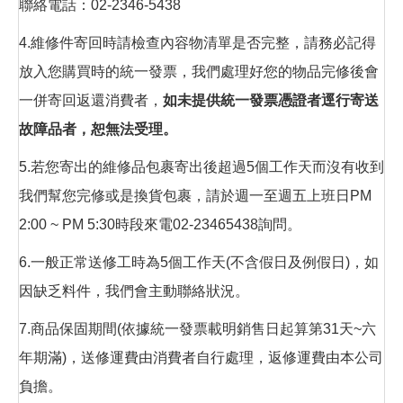
聯絡電話：02-2346-5438
4.維修件寄回時請檢查內容物清單是否完整，請務必記得
放入您購買時的統一發票，我們處理好您的物品完修後會
一併寄回返還消費者，
如未提供統一發票憑證者逕行寄送
故障品者，恕無法受理。
5.若您寄出的維修品包裹寄出後超過5個工作天而沒有收到
我們幫您完修或是換貨包裹，請於週一至週五上班日PM
2:00 ~ PM 5:30時段來電02-23465438詢問。
6.一般正常送修工時為5個工作天(不含假日及例假日)，如
因缺乏料件，我們會主動聯絡狀況。
7.商品保固期間(依據統一發票載明銷售日起算第31天~六
年期滿)，送修運費由消費者自行處理，返修運費由本公司
負擔。