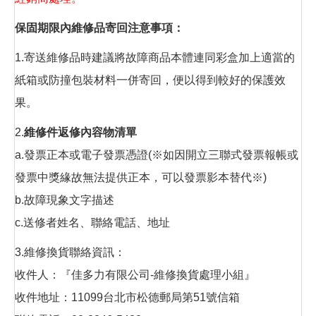
保固期限內維修品寄回注意事項：
1.寄送維修品時建議將故障商品本體連同彩盒加上適當的
紙箱或防撞包裝材料一併寄回，便以得到較好的保護效
果。
2.
維修件返修內容物清單
a.發票正本或電子發票憑證(※如因開立三聯式發票報帳或
發票中獎緣故無法提供正本，可以發票影本替代※)
b.故障現象文字描述
c.送修者姓名、聯絡電話、地址
3.維修換貨聯絡資訊：
收件人：『佳多力有限公司-維修換貨處理小組』
收件地址：11099台北市松德郵局第51號信箱