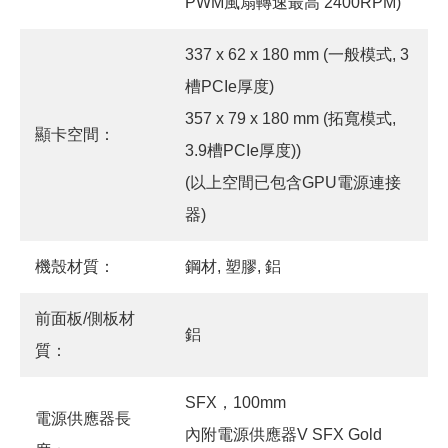
PWM風扇轉速最高 2400RPM)
337 x 62 x 180 mm (一般模式, 3
槽PCIe厚度)
357 x 79 x 180 mm (拓寬模式,
顯卡空間：
3.9槽PCIe厚度))
(以上空間已包含GPU電源連接
器)
機殼材質：
鋼材, 塑膠, 鋁
前面板/側板材
鋁
質：
SFX，100mm
電源供應器長
內附電源供應器V SFX Gold