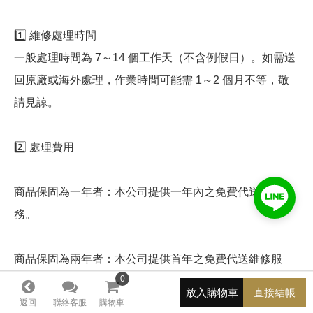
1️⃣ 維修處理時間
一般處理時間為 7～14 個工作天（不含例假日）。如需送
回原廠或海外處理，作業時間可能需 1～2 個月不等，敬
請見諒。
2️⃣ 處理費用
商品保固為一年者：本公司提供一年內之免費代送維修服
務。
商品保固為兩年者：本公司提供首年之免費代送維修服
0
0
務。第二年送修時，將酌收 NT$240 作為資料處理、聯繫
放入購物車
直接結帳
與保管費用。
返回
聯絡客服
購物車