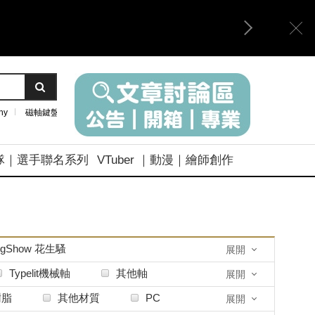
ny
磁軸鍵盤
隊｜選手聯名系列
VTuber ｜動漫｜繪師創作
ngShow 花生騷
展開
Typelit機械軸
其他軸
展開
樹脂
其他材質
PC
展開