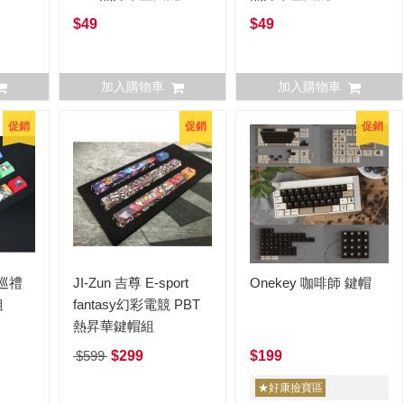
$49
$49
加入購物車
加入購物車
促銷
促銷
促銷
界巡禮
JI-Zun 吉尊 E-sport
Onekey 咖啡師 鍵帽
組
fantasy幻彩電競 PBT
熱昇華鍵帽組
$599
$299
$199
★好康撿寶區