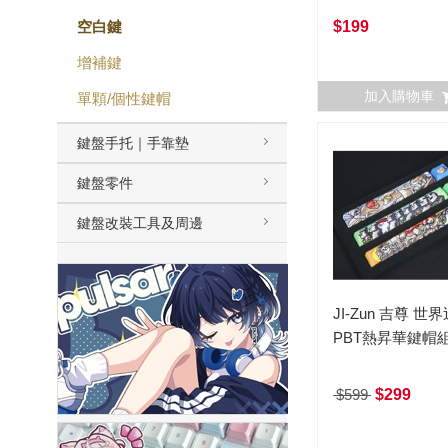
空白鍵
$199
增補鍵
加入購物車
單顆/個性鍵帽
鍵盤手托｜手靠墊
鍵盤零件
鍵盤改裝工具及周邊
JI-Zun 吉尊 世
PBT熱昇華鍵帽
$599
$299