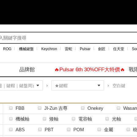
ROG
機械鍵盤
Keychron
雷蛇
Pulsar
劍匠
任天堂
So
品牌館
🔥Pulsar 6th 30%OFF大特價🔥
戰
空白鍵
FBB
JI-Zun 吉尊
Onekey
Wasa
機械軸
矮軸
電容軸
光軸
ABS
PBT
POM
金屬