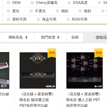
OEM
Cherry原廠高
DSA高度
S
MDA球帽
矮鍵帽
打字機鍵帽
A
透光
不透光
側刻
無刻
雷蛇可用
海盜可用
ROG可用
價格高低
熱門程度
促銷
價格區
促銷
促銷
空白鍵
《花生騷 x 硬派精璽》
《花生騷 x 硬派精璽》
聯名款 貓頭鷹之眼
聯名款 獵人之眼 PBT
PBT熱昇華空白鍵
熱昇華空白鍵