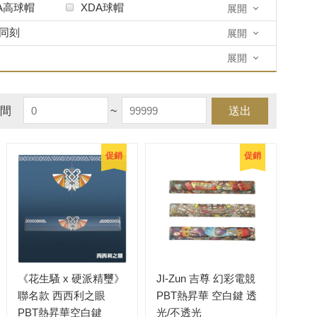
A高球帽
XDA球帽
展開
DA
ARC
KT1
同刻
展開
展開
間
~
送出
促銷
促銷
《花生騷 x 硬派精璽》
JI-Zun 吉尊 幻彩電競
聯名款 西西利之眼
PBT熱昇華 空白鍵 透
PBT熱昇華空白鍵
光/不透光