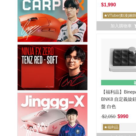
+滑鼠墊
$1,990
★VTuber|動漫|繪
加入購物車
【福利品】Binep
BNK8 自定義旋
盤 白色
$2,050
$990
★福利品