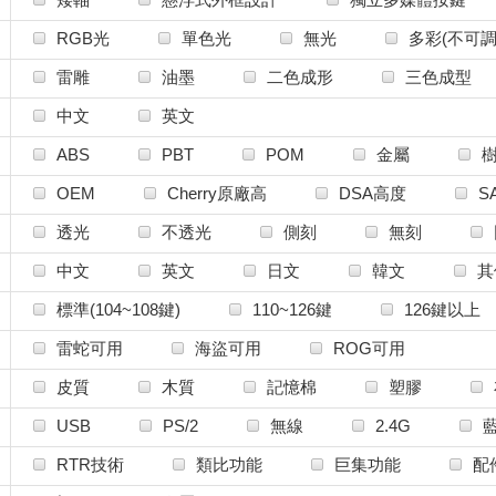
IQMORE
JI-Zun 吉尊
JWK
KBPa
RGB光
單色光
無光
多彩(不可調
Kelowna
KeyFirst
KeyKobo
Keyb
雷雕
油墨
二色成形
三色成型
KeysMe
Keytok
LEXMA
Leopol
個性鍵帽
M.ONE Lab
MCHOSE邁從
MM Switch
中文
英文
MONTECH君主
Meletrix
Milkyway
ABS
PBT
POM
金屬
Mostly默思利
Moyu.studio
NuPhy
OEM
Cherry原廠高
DSA高度
S
Onekey
OwLab
Pulsar
QKA spa
MDA球帽
矮鍵帽
打字機鍵帽
A
透光
不透光
側刻
無刻
RAKKA
ROYAL KLUDGE
Razer 雷蛇
中文
英文
日文
韓文
其
SONY INZONE
SP-STAR
SPRIT
標準(104~108鍵)
110~126鍵
126鍵以上
SaturnStudio
SteelSeries 賽睿
TBS
雷蛇可用
海盜可用
ROG可用
TUTKEYS土醬
TX KEYBOARD
Tai-Ha
皮質
木質
記憶棉
塑膠
Tt eSPORTS
Varmilo 阿米洛
Vividkey 
USB
PS/2
無線
2.4G
WasangShow 花生騷
Wooting
WuqueStud
RTR技術
類比功能
巨集功能
配
YUNZII
Yension嚴選
Zero-G Studio