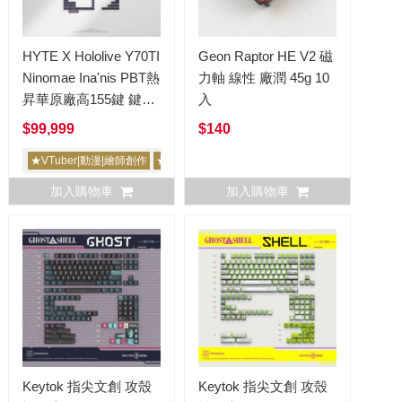
HYTE X Hololive Y70TI
Geon Raptor HE V2 磁
Ninomae Ina'nis PBT熱
力軸 線性 廠潤 45g 10
昇華原廠高155鍵 鍵帽
入
組+滑鼠墊 聯名限量版
$99,999
$140
一伊那爾栖
★VTuber|動漫|繪師創作
★限量
加入購物車
加入購物車
Keytok 指尖文創 攻殼
Keytok 指尖文創 攻殼