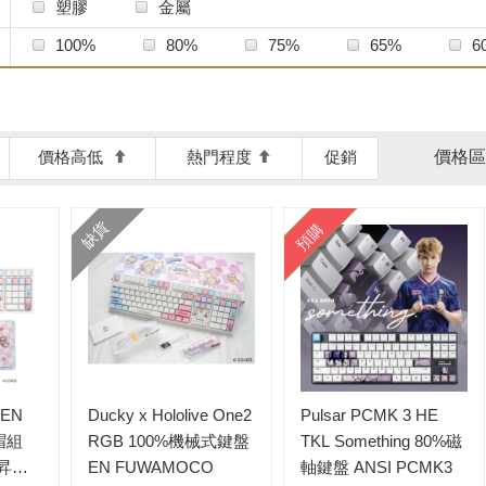
塑膠
金屬
iKBC
子午晨昏
構思者
歐希德
炸蝦粒客製化
蕉猿淡白
鍵帽館
100%
80%
75%
65%
6
價格高低
熱門程度
促銷
價格區
缺貨
預購
 EN
Ducky x Hololive One2
Pulsar PCMK 3 HE
帽組
RGB 100%機械式鍵盤
TKL Something 80%磁
熱昇華
EN FUWAMOCO
軸鍵盤 ANSI PCMK3