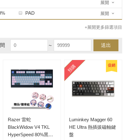
火炎森美
展開
頑皮匠
飾鍵屋
0%
PAD
展開
+展開更多篩選項目
間
~
送出
促銷
預購
Razer 雷蛇
Luminkey Magger 60
BlackWidow V4 TKL
HE Ultra 熱插拔磁軸鍵
HyperSpeed 80%黑寡
盤