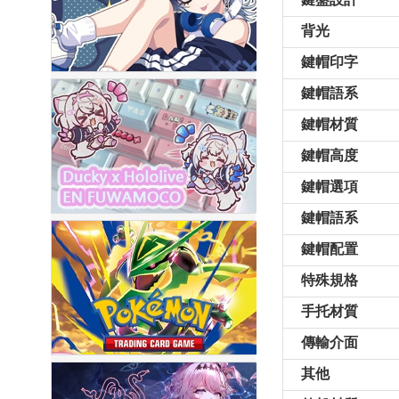
背光
鍵帽印字
鍵帽語系
鍵帽材質
鍵帽高度
鍵帽選項
鍵帽語系
鍵帽配置
特殊規格
手托材質
傳輸介面
其他