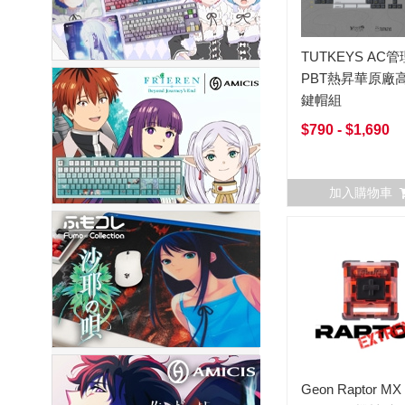
TUTKEYS AC
PBT熱昇華原廠高
鍵帽組
$790 - $1,690
加入購物車
Geon Raptor MX