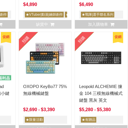
$4,890
$6,490
師創作
★VTuber|動漫|繪師創作
★限量
★戰隊|選手聯名系列
缺貨中
加入購物車
促銷
促銷
預購
預購
ad
OXOPO KeyBo77 75%
Leopold ALCHEMIE 煉
鈕小鍵
無線機械鍵盤
金 104 三模無線機械式
鍵盤 黑灰 英文
$2,690 - $3,390
$5,280 - $5,380
★限量活動
★有贈品