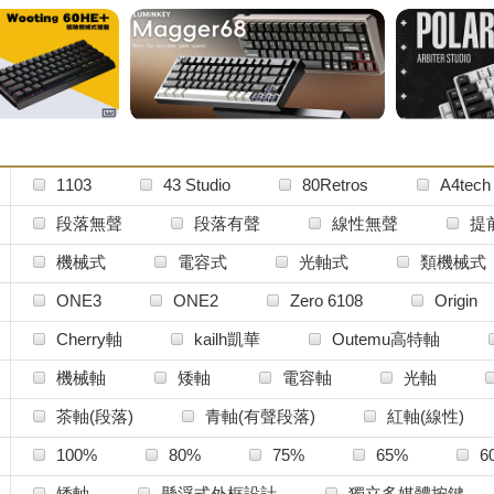
1103
43 Studio
80Retros
A4tec
AMICIS
ASUS 華碩
ATK
AZIO
段落無聲
段落有聲
線性無聲
提
BA Studio
Binepad
CHERRY櫻桃
機械式
電容式
光軸式
類機械式
Corsair海盜船電競
Cougar 美洲獅
DIGI
ONE3
ONE2
Zero 6108
Origin
DarkFlash大飛
Ducky
Durock
E
Cherry軸
kailh凱華
Outemu高特軸
Esports Tiger虎符電競
Everglide
FBB
Razer軸
Roccat Titan軸
TTC軸
機械軸
矮軸
電容軸
光軸
GLOVE Design
Gateron佳達隆
GattMoo
茶軸(段落)
青軸(有聲段落)
紅軸(線性)
Glorious
GoMaster
GravaStar
G
銀軸
其他
100%
80%
75%
65%
6
HOT KEYS PROJECT
HYTE
HyperX
特殊尺寸
矮軸
懸浮式外框設計
獨立多媒體按鍵