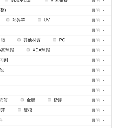
展開
radise
Kailh凱華
整)
展開
oard Science
Keychron
熱昇華
UV
d
Lexking
Luminkey
展開
MM studio
MOMOKA
展開
Mistel密斯特
Mode
樹脂
其他材質
PC
展開
OTHER其他
OXOPO
A高球帽
XDA球帽
展開
ce
Qwertykeys
DA
ARC
KT1
同刻
展開
Realforce
他
展開
Sakura Workshop
展開
TEX
TTC
展開
o太豪
Traitors背骨玩家
布質
金屬
矽膠
展開
霓鍵坊
Vortex
WOB
藍芽
雙模
展開
io
XIKII
XPG威剛
件
展開
createkeebs
ele.works