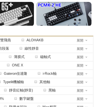
h 雙飛燕
ALOHAKB
展開
Arbiter Studio
前段落
線性靜音
展開
Chilkey
CoolerMaster 酷碼
薄膜式
磁軸式
展開
FAST迅華
DaringRun
ONE X
展開
POMAKER
Echokeys
Gateron佳達隆
i-Rock軸
展開
FILCO
Fumo-Collection
羅技G軸
其他品牌
Typelit機械軸
其他軸
展開
Geistmaschine
Geon
靜音紅軸(靜音)
黑軸
展開
raystudio
GuGu
0%
數字鍵盤
展開
I-ROCKS 艾芮克
防潑水設計
Mac相容