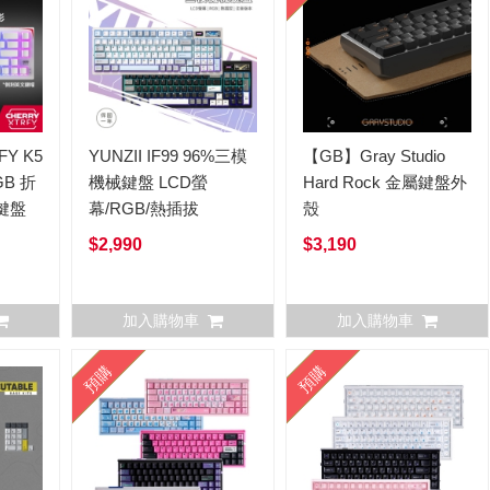
FY K5
YUNZII IF99 96%三模
【GB】Gray Studio
GB 折
機械鍵盤 LCD螢
Hard Rock 金屬鍵盤外
鍵盤
幕/RGB/熱插拔
殼
$2,990
$3,190
加入購物車
加入購物車
預購
預購