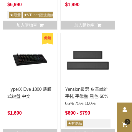
婦蜘蛛機械式鍵盤 鳴潮
$6,990
$1,990
限定版 達妮婭
★限量
★VTuber|動漫|繪師創作
Wuthering Waves
加入購物車
加入購物車
促銷
HyperX Eve 1800 薄膜
Yension嚴選 皮革纖維
式鍵盤 中文
手托 手靠墊 黑色 60%
65% 75% 100%
$1,690
$690 - $790
0
★有贈品