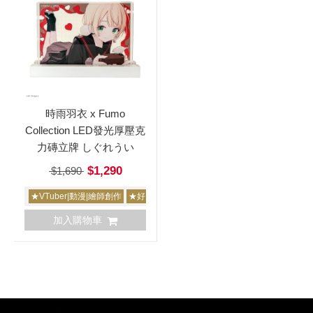
時雨羽衣 x Fumo
Collection LED發光厚壓克
力磚立牌 しぐれうい
$1,290
$1,690
★VTuber|動漫|繪師創作
★好康撿寶區
加入購物車