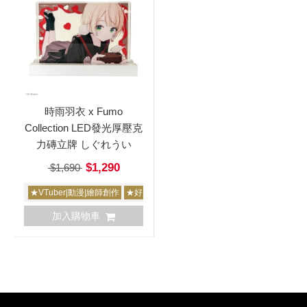
時雨羽衣 x Fumo
Collection LED發光厚壓克
力磚立牌 しぐれうい
$1,290
$1,690
★VTuber|動漫|繪師創作
★好康撿寶區
加入購物車