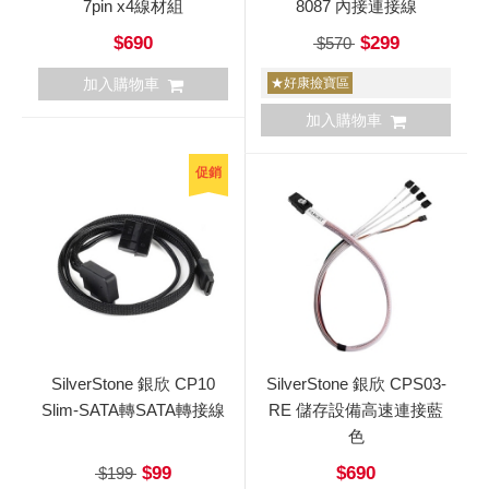
7pin x4線材組
8087 內接連接線
$690
$299
$570
加入購物車
★好康撿寶區
加入購物車
促銷
SilverStone 銀欣 CP10
SilverStone 銀欣 CPS03-
Slim-SATA轉SATA轉接線
RE 儲存設備高速連接藍
色
$99
$690
$199