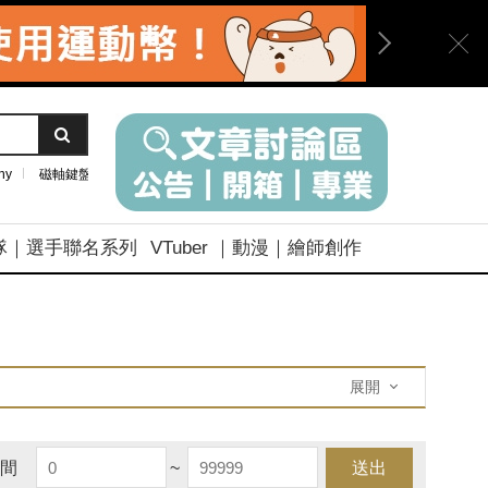
ny
磁軸鍵盤
隊｜選手聯名系列
VTuber ｜動漫｜繪師創作
展開
間
~
送出