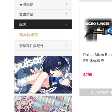
★滑鼠墊
文書滑鼠
線夾
基本款線夾
滑鼠零件與配件
Pulsar Micro Bu
ES 迷你線夾
$299
加入購物車