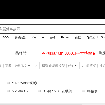
ROG
機械鍵盤
Keychron
雷蛇
Pulsar
劍匠
任天堂
So
品牌館
🔥Pulsar 6th 30%OFF大特價🔥
戰
前置式｜抽
SilverStone 銀欣
5.25 轉3.5
3.5轉2.5|3.5硬碟架
轉接盒