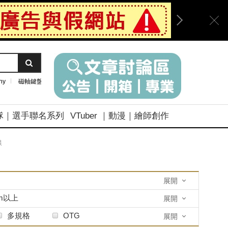
ny
磁軸鍵盤
隊｜選手聯名系列
VTuber ｜動漫｜繪師創作
線
展開
0m以上
展開
多規格
OTG
展開