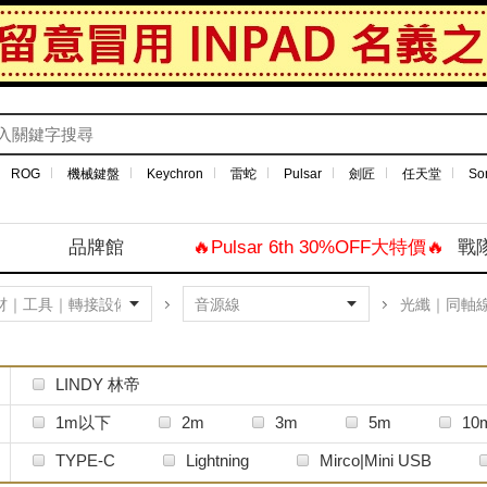
ROG
機械鍵盤
Keychron
雷蛇
Pulsar
劍匠
任天堂
So
品牌館
🔥Pulsar 6th 30%OFF大特價🔥
戰
光纖｜同軸
LINDY 林帝
1m以下
2m
3m
5m
1
TYPE-C
Lightning
Mirco|Mini USB