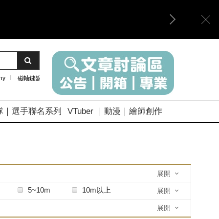
ny
磁軸鍵盤
隊｜選手聯名系列
VTuber ｜動漫｜繪師創作
展開
5~10m
10m以上
展開
展開