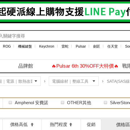
ROG
機械鍵盤
Keychron
雷蛇
Pulsar
劍匠
任天堂
So
品牌館
🔥Pulsar 6th 30%OFF大特價🔥
戰
SATA|SAS線
Amphenol 安費諾
OTHER其他
SilverSt
價格高低
熱門程度
促銷
價格區