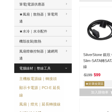
筆電|電源供應器
★風扇｜散熱器｜筆電周
邊
★水冷｜水冷配件
機殼改裝|散熱
風扇燈條控制器｜濾網周
SilverStone 銀欣
邊
Slim-SATA轉SA
線
電腦線材｜整線工具
$199
$99
主機板電源線｜轉接頭
★好康撿寶區
顯示卡電源｜PCI-E 延長
加入購物車
線
風扇｜燈光｜延長轉接線