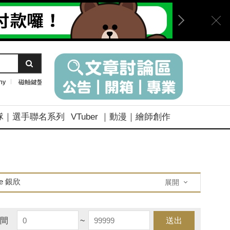
ny
磁軸鍵盤
隊｜選手聯名系列
VTuber ｜動漫｜繪師創作
one 銀欣
展開
間
~
送出