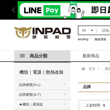
All
wooting
無線滑鼠
商品分類
最新商品
首頁
機殼｜電源｜散熱改裝
品牌總覽(A-L)
品牌
品牌總覽(N-T)
★機殼｜裸測架
上架時間