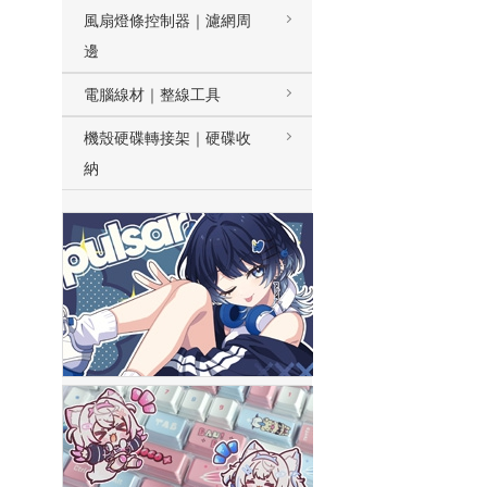
風扇燈條控制器｜濾網周
邊
電腦線材｜整線工具
機殼硬碟轉接架｜硬碟收
納