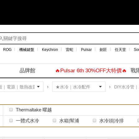
ROG
機械鍵盤
Keychron
雷蛇
Pulsar
劍匠
任天堂
So
品牌館
🔥Pulsar 6th 30%OFF大特價🔥
戰
DIY水冷管
Thermaltake 曜越
一體式水冷
水箱|幫浦
水冷頭|冷排