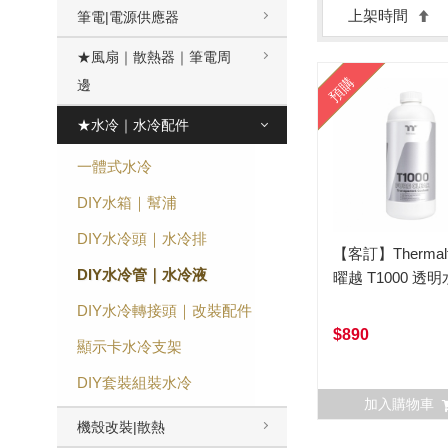
上架時間
筆電|電源供應器
★風扇｜散熱器｜筆電周
預購
邊
★水冷｜水冷配件
一體式水冷
DIY水箱｜幫浦
DIY水冷頭｜水冷排
【客訂】Thermalt
DIY水冷管｜水冷液
曜越 T1000 透
DIY水冷轉接頭｜改裝配件
$890
顯示卡水冷支架
DIY套裝組裝水冷
加入購物車
機殼改裝|散熱