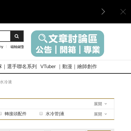
ny
磁軸鍵盤
隊｜選手聯名系列
VTuber ｜動漫｜繪師創作
｜水冷液
展開
轉接頭配件
水冷管|液
展開