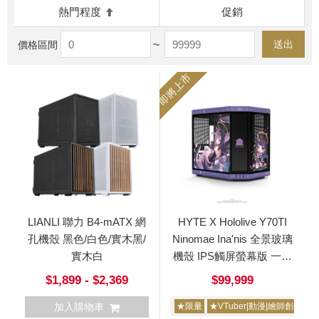
熱門程度
促銷
~
送出
價格區間
即將上市
LIANLI 聯力 B4-mATX 網
HYTE X Hololive Y70TI
孔機殼 黑色/白色/實木黑/
Ninomae Ina'nis 全景玻璃
實木白
機殼 IPS觸屏螢幕版 一伊
那爾栖
$1,899 - $2,369
$99,999
加入購物車
★限量
★VTuber|動漫|繪師創作