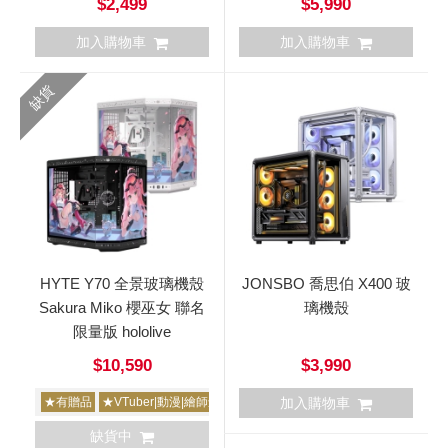
$2,499
$5,990
加入購物車
加入購物車
缺貨
HYTE Y70 全景玻璃機殼
JONSBO 喬思伯 X400 玻
Sakura Miko 櫻巫女 聯名
璃機殼
限量版 hololive
$10,590
$3,990
★有贈品
★VTuber|動漫|繪師創作
★限量
加入購物車
缺貨中