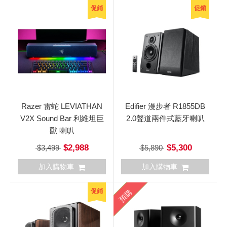
促銷
促銷
Razer 雷蛇 LEVIATHAN
Edifier 漫步者 R1855DB
V2X Sound Bar 利維坦巨
2.0聲道兩件式藍牙喇叭
獸 喇叭
$2,988
$5,300
$3,499
$5,890
加入購物車
加入購物車
促銷
預購