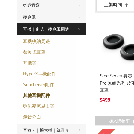
上架時間
喇叭音響
麥克風
耳機｜喇叭｜麥克風周邊
耳機收納周邊
替換式耳罩
耳機架
HyperX耳機配件
SteelSeries 賽睿
Pro 無線系列 
Sennheiser配件
耳罩
其他耳機配件
$499
喇叭麥克風支架
錄音介面
加入購物車
音效卡｜擴大機｜錄音介