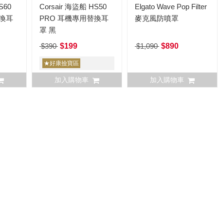
S60
Corsair 海盜船 HS50
Elgato Wave Pop Filter
替換耳
PRO 耳機專用替換耳
麥克風防噴罩
罩 黑
$390
$199
$1,090
$890
★好康撿寶區
加入購物車
加入購物車