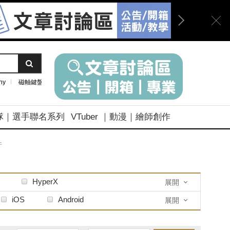
ny
磁軸鍵盤
隊｜選手聯名系列
VTuber ｜動漫｜繪師創作
件
HyperX
展開
爾
SteelSeries 賽睿
iOS
Android
展開