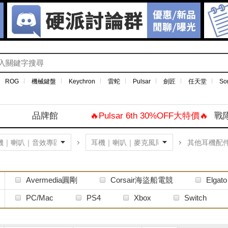
ROG
機械鍵盤
Keychron
雷蛇
Pulsar
劍匠
任天堂
So
品牌館
🔥Pulsar 6th 30%OFF大特價🔥
戰
其他耳機配
Avermedia圓剛
Corsair海盜船電競
Elgato
OTHER其他
SHURE
Sennheiser森海塞
PC/Mac
PS4
Xbox
Switch