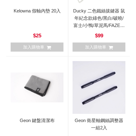
Kelowna 假軸內墊 20入
Ducky 二色鐵絲拔鍵器 鼠
年紀念款綠色/黑白/破曉/
富士/小鴨/草泥馬/FAZE黑
紅/海波浪/紅藍/龍年
$25
$99
加入購物車
加入購物車
Geon 鍵盤清潔布
Geon 衛星軸鋼絲調整器
一組2入