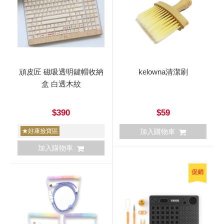
頑皮匠 磁吸透明鍵帽收納
kelowna清潔刷
盒 白透木紋
$390
$59
★好康撿寶區
加入購物車
加入購物車
促銷