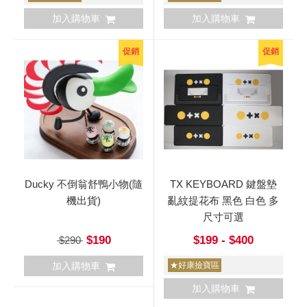
加入購物車
加入購物車
促銷
促銷
Ducky 不倒翁舒鴨小物(隨
TX KEYBOARD 鍵盤墊
機出貨)
亂紋提花布 黑色 白色 多
尺寸可選
$190
$199 - $400
$290
加入購物車
★好康撿寶區
加入購物車