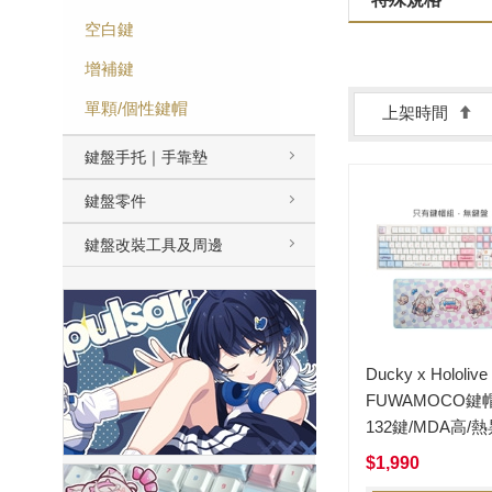
空白鍵
增補鍵
單顆/個性鍵帽
上架時間
鍵盤手托｜手靠墊
鍵盤零件
鍵盤改裝工具及周邊
Ducky x Hololive
FUWAMOCO鍵
132鍵/MDA高/
+滑鼠墊
$1,990