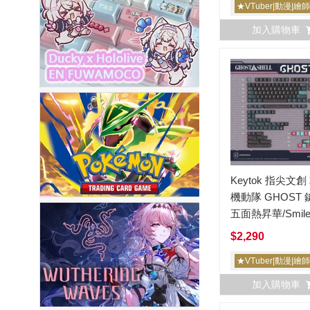
★VTuber|動漫|繪
加入購物車
Keytok 指尖文創
機動隊 GHOST
五面熱昇華/Smil
度/PBT/164鍵
$2,290
★VTuber|動漫|繪
加入購物車