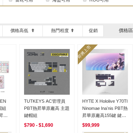
Zero-G Studio
ele.works
iKBC
火炎森美
鍵帽館
頑皮匠
飾鍵屋
價格高低
熱門程度
促銷
價格區
即將上市
 EN
TUTKEYS AC管理員
HYTE X Hololive Y70TI
帽組
PBT熱昇華原廠高 主題
Ninomae Ina'nis PBT熱
熱昇華
鍵帽組
昇華原廠高155鍵 鍵帽
組+滑鼠墊 聯名限量版
$790 - $1,690
$99,999
一伊那爾栖