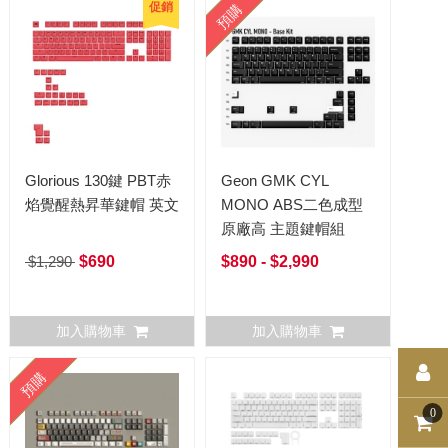
促銷
預購
Glorious 130鍵 PBT赤
Geon GMK CYL
焰覺醒熱昇華鍵帽 英文
MONO ABS二色成型
原廠高 主題鍵帽組
$1,290
$690
$890 - $2,990
加入購物車
加入購物車
預購
0