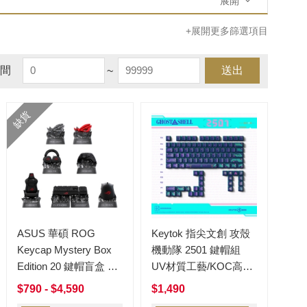
展開
子午晨昏
歐希德
+展開更多篩選項目
間
~
送出
缺貨
ASUS 華碩 ROG
Keytok 指尖文創 攻殼
Keycap Mystery Box
機動隊 2501 鍵帽組
Edition 20 鍵帽盲盒 20
UV材質工藝/KOC高
周年
度/99鍵
$790 - $4,590
$1,490