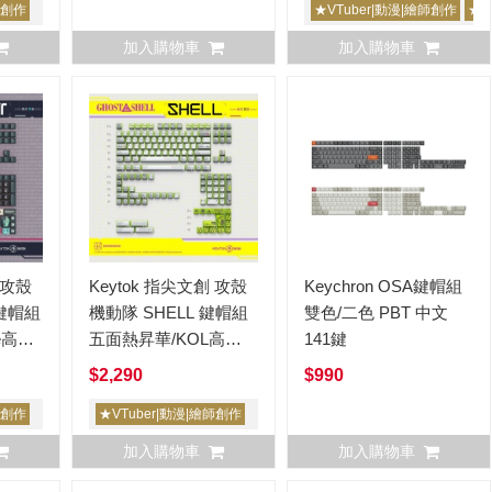
師創作
★VTuber|動漫|繪師創作
★
加入購物車
加入購物車
 攻殼
Keytok 指尖文創 攻殼
Keychron OSA鍵帽組
 鍵帽組
機動隊 SHELL 鍵帽組
雙色/二色 PBT 中文
e高
五面熱昇華/KOL高
141鍵
度/PBT+PC/156鍵
$2,290
$990
師創作
★VTuber|動漫|繪師創作
加入購物車
加入購物車