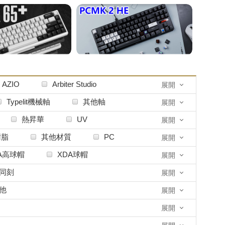
AZIO
Arbiter Studio
展開
EPOMAKER
Echokeys
Typelit機械軸
其他軸
展開
OVE Design
Geistmaschine
熱昇華
UV
展開
KEYS PROJECT
HYTE
樹脂
其他材質
PC
展開
BParadise
KeyKobo
A高球帽
XDA球帽
展開
MOMOKA
Meletrix
DA
ARC
KT1
同刻
展開
OTHER其他
Onekey
他
展開
Tai-Hao太豪
Traitors背骨玩家
展開
ting
WuqueStudio