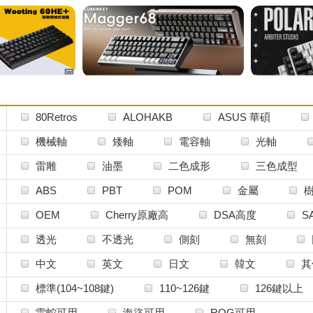
80Retros
ALOHAKB
ASUS 華碩
BA Studio
CHERRY櫻桃
Ducky
機械軸
矮軸
電容軸
光軸
FBB
FILCO
Fumo-Collection
GL
雷雕
油墨
二色成形
三色成型
Geon
Glorious
GoMaster
HOT 
個性鍵帽
ABS
PBT
POM
金屬
HyperX
IQMORE
JI-Zun 吉尊
K
OEM
Cherry原廠高
DSA高度
S
Keyboard Science
Keychron
Keytok
MDA球帽
矮鍵帽
打字機鍵帽
A
透光
不透光
側刻
無刻
Milkyway
Mostly默思利
NuPhy
中文
英文
日文
韓文
其
QKA space
TEX
TUTKEYS土醬
標準(104~108鍵)
110~126鍵
126鍵以上
Vividkey 霓鍵坊
WasangShow 花生騷
Woo
雷蛇可用
海盜可用
ROG可用