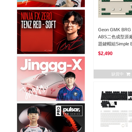
Geon GMK BRG
ABS二色成型原
題鍵帽組Simple B
$2,490
缺貨中