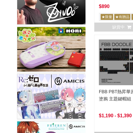
Saber
$890
★限量
★有贈品
缺貨中
FBB PBT熱昇
塗鴉 主題鍵帽組
$1,190 - $1,390