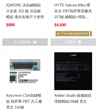
IQMORE 冰晶鍵帽組
HYTE Sakura Miko 櫻
大全套 152 鍵 冰晶鍵
巫女 PBT熱昇華原廠高
帽組 適合各種尺寸使用
157鍵 鍵帽組+滑鼠墊
聯名限量版 hololive
$890
$4,690
★VTuber|動漫|繪師創作
★限量
加入購物車
缺貨中
Keychron CSA高鍵帽
Arbiter Studio 碳纖維紋
組 熱昇華 PBT 兵工廠
理鍵帽組156鍵 英文
英文 141鍵