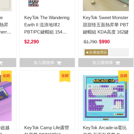
le
KeyTok The Wandering
KeyTok Sweet Monster
五面熱昇
Earth II 流浪地球2
甜甜怪五面熱昇華 PBT
erry
PBT/PC鍵帽組 154鍵
鍵帽組 KDA高度 162鍵
英文
$2,290
$1,790
$990
★好康撿寶區
加入購物車
加入購物車
促銷
促銷
促銷
ND超越
KeyTok Camp Life露營
KeyTok Arcade-ia電玩