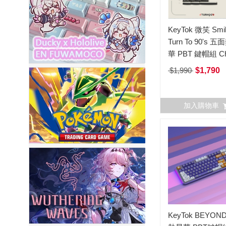
KeyTok 微笑 Smi
Turn To 90's 
華 PBT 鍵帽組 Ch
原廠高 163鍵 (含1個樹
$1,990
$1,790
脂鍵帽)
加入購物車
KeyTok BEYO