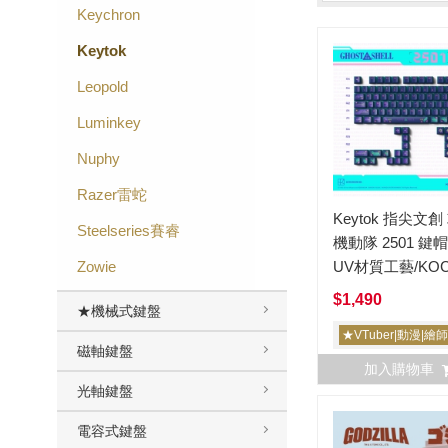
Keychron
Keytok
Leopold
Luminkey
Nuphy
Razer雷蛇
Keytok 指尖文創
Steelseries賽睿
機動隊 2501 鍵
Zowie
UV材質工藝/KO
度/99鍵
$1,490
★機械式鍵盤
★VTuber|動漫|繪
磁軸鍵盤
加入購物車
光軸鍵盤
電容式鍵盤