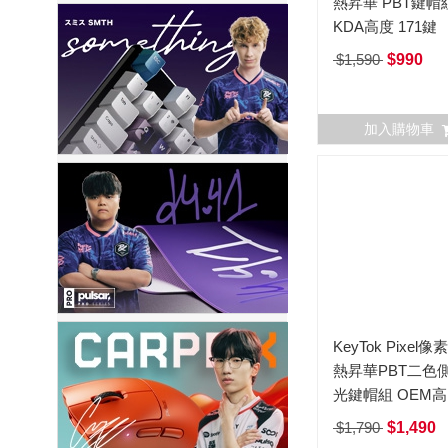
熱昇華 PBT鍵帽
KDA高度 171鍵
$1,590
$990
加入購物車
KeyTok Pixel
熱昇華PBT二色
光鍵帽組 OEM高 
鍵
$1,790
$1,490