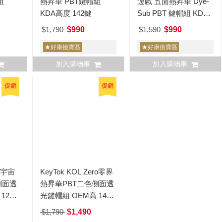
組
熱昇華 PBT鍵帽組
遊戲 五面熱昇華 Dye-
KDA高度 142鍵
Sub PBT 鍵帽組 KDS
高度 142鍵
$1,790
$990
$1,590
$990
★好康撿寶區
★好康撿寶區
加入購物車
加入購物車
促銷
促銷
像素宇宙
KeyTok KOL Zero零界
側面透
熱昇華PBT二色側面透
121
光鍵帽組 OEM高 142
鍵
$1,790
$1,490