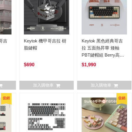
典哥吉
Keytok 機甲哥吉拉 樹
Keytok 黑色經典哥吉
脂鍵帽
拉 五面熱昇華 矮軸
PBT鍵帽組 Berry高
173鍵
$690
$1,990
加入購物車
加入購物車
促銷
促銷