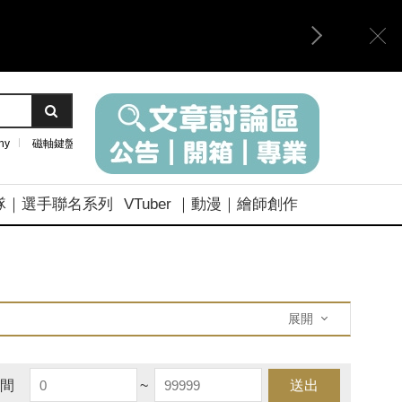
ny
磁軸鍵盤
隊｜選手聯名系列
VTuber ｜動漫｜繪師創作
展開
間
~
送出