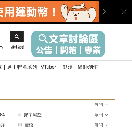
ny
磁軸鍵盤
隊｜選手聯名系列
VTuber ｜動漫｜繪師創作
展開
0%
數字鍵盤
展開
藍芽
雙模
展開