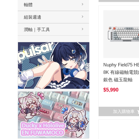
軸體
組裝週邊
潤軸｜手工具
Nuphy Field75 H
8K 有線磁軸電
銀色 磁玉龍軸
$5,990
加入購物車