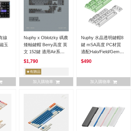
E 有線
Nuphy x Oblotzky 碼農
Nuphy 水晶透明鍵帽8
 磁玉
矮軸鍵帽 Berry高度 英
鍵 mSA高度 PC材質
文 152鍵 適用Air系列
適配Halo/Field/Gem系
全尺寸
列
$1,790
$490
★有贈品
加入購物車
加入購物車