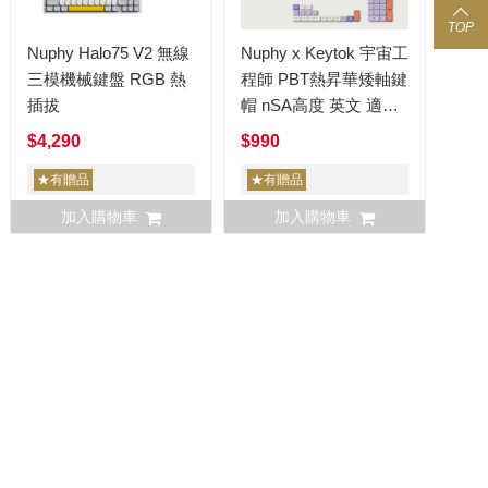
TOP
Nuphy Halo75 V2 無線
Nuphy x Keytok 宇宙工
三模機械鍵盤 RGB 熱
程師 PBT熱昇華矮軸鍵
插拔
帽 nSA高度 英文 適用
Air系列全尺寸
$4,290
$990
★有贈品
★有贈品
加入購物車
加入購物車