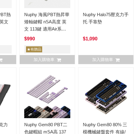
PBT熱
Nuphy 海風PBT熱昇華
Nuphy Halo75壓克力手
 英文
矮軸鍵帽 nSA高度 英
托 手靠墊
文 113鍵 適用Air系列
lo96/Field75
全尺寸
$990
$1,090
★有贈品
加入購物車
加入購物車
壓克力
Nuphy Gem80 PBT二
Nuphy Gem80 80% 三
色鍵帽組 mSA高 137
模機械鍵盤套件 有線/