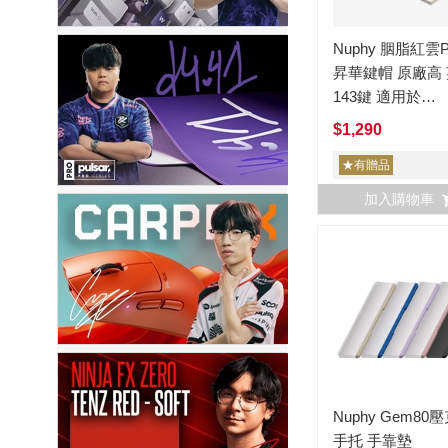
Nuphy 胭脂紅雲
昇華鍵帽 原廠高
143鍵 適用於
Halo65/Halo75/Ha
$1,290
★有贈品
加入購物車
Nuphy Gem80
手托 手靠墊