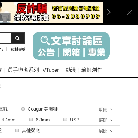
ny
磁軸鍵盤
隊｜選手聯名系列
VTuber ｜動漫｜繪師創作
式
船電競
Cougar 美洲獅
展開
X
Razer 雷蛇
4.4mm
6.3mm
USB
展開
Sennheiser森海塞爾
RCA
同軸
道
其他聲道
展開