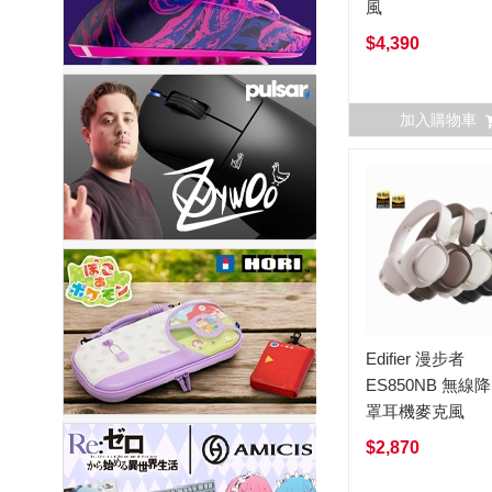
風
$4,390
加入購物車
Edifier 漫步者
ES850NB 無線
罩耳機麥克風
$2,870