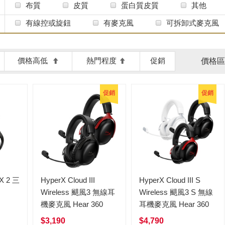
SteelSeries 賽睿
Turtle Beach
ag
多規格
布質
皮質
蛋白質皮質
其他
有線控或旋鈕
有麥克風
可拆卸式麥克風
價格高低
熱門程度
促銷
價格區
促銷
促銷
IX 2 三
HyperX Cloud III
HyperX Cloud III S
Wireless 颶風3 無線耳
Wireless 颶風3 S 無線
機麥克風 Hear 360
耳機麥克風 Hear 360
$3,190
$4,790