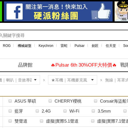
ROG
機械鍵盤
Keychron
雷蛇
Pulsar
劍匠
任天堂
So
品牌館
🔥Pulsar 6th 30%OFF大特價🔥
戰
無線｜耳罩
ASUS 華碩
CHERRY櫻桃
Corsair海盜
EPOS
Edifier漫步者
Final
Hyper
藍芽
2.4G
Wi-Fi
3.5mm
SHURE
SONY
SONY INZONE
Type-C
Lightning
光纖
XLR
雙聲道
虛擬|實際5.1聲道
虛擬|實際7.1聲