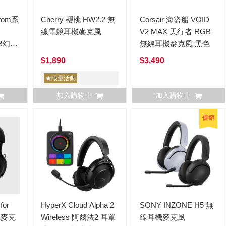
ntom系
Cherry 櫻桃 HW2.2 無
Corsair 海盜船 VOID
線電競耳機麥克風
V2 MAX 天行者 RGB
GB幻彩
無線耳機麥克風 黑色
幻影白
$1,890
$3,490
★限量活動
加入購物車
加入購物車
促銷
for
HyperX Cloud Alpha 2
SONY INZONE H5 無
機麥克
Wireless 阿爾法2 耳罩
線耳機麥克風