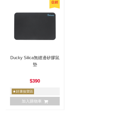
促銷
Ducky Silica無縫邊矽膠鼠
墊
$390
★好康撿寶區
加入購物車