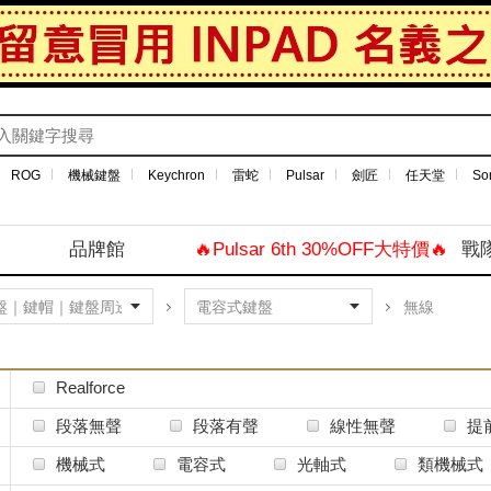
ROG
機械鍵盤
Keychron
雷蛇
Pulsar
劍匠
任天堂
So
品牌館
🔥Pulsar 6th 30%OFF大特價🔥
戰
無線
Realforce
段落無聲
段落有聲
線性無聲
提
機械式
電容式
光軸式
類機械式