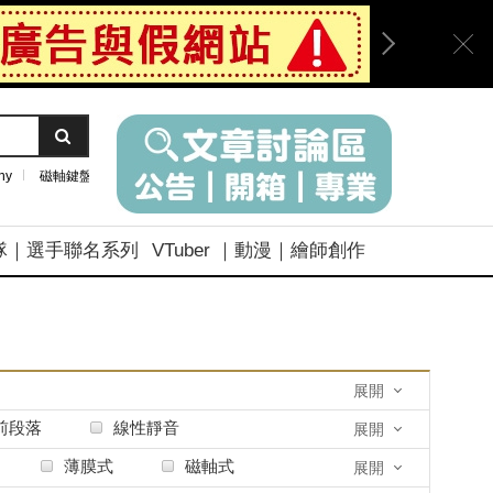
ny
磁軸鍵盤
隊｜選手聯名系列
VTuber ｜動漫｜繪師創作
展開
前段落
線性靜音
展開
薄膜式
磁軸式
展開