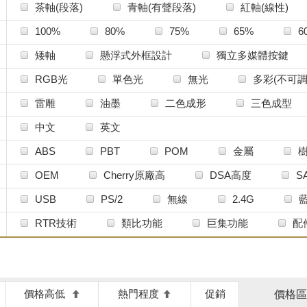
茶軸(段落)
青軸(有聲段落)
紅軸(線性)
銀軸
其他
100%
80%
75%
65%
6
特殊尺寸
矮軸
懸浮式外框設計
獨立多媒體按鍵
RGB光
單色光
無光
多彩(不可調
雷雕
油墨
二色成形
三色成型
個性鍵帽
中文
英文
ABS
PBT
POM
金屬
OEM
Cherry原廠高
DSA高度
S
MDA球帽
矮鍵帽
打字機鍵帽
A
USB
PS/2
無線
2.4G
RTR技術
類比功能
巨集功能
配
價格高低
熱門程度
促銷
價格區