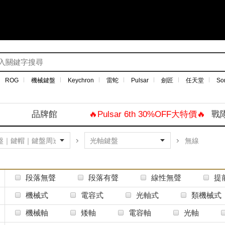
ROG
機械鍵盤
Keychron
雷蛇
Pulsar
劍匠
任天堂
So
品牌館
🔥Pulsar 6th 30%OFF大特價🔥
戰
無線
段落無聲
段落有聲
線性無聲
提
機械式
電容式
光軸式
類機械式
機械軸
矮軸
電容軸
光軸