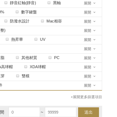
靜音紅軸(靜音)
黑軸
展開
0%
數字鍵盤
展開
防潑水設計
Mac相容
展開
整)
展開
熱昇華
UV
展開
展開
樹脂
其他材質
PC
展開
A高球帽
XDA球帽
展開
DA
ARC
KT1
藍芽
雙模
展開
件
展開
+展開更多篩選項目
間
~
送出