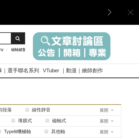
ny
磁軸鍵盤
隊｜選手聯名系列
VTuber ｜動漫｜繪師創作
前段落
線性靜音
展開
薄膜式
磁軸式
展開
Typelit機械軸
其他軸
展開