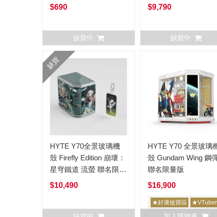
$690
$9,790
缺貨中
缺貨中
缺貨
HYTE Y70全景玻璃機
HYTE Y70 全景玻璃
殼 Firefly Edition 崩壞：
殼 Gundam Wing 鋼
星穹鐵道 流螢 聯名限量
聯名限量版
版
$10,490
$16,900
★好康撿寶區
★VTube
缺貨中
加入購物車