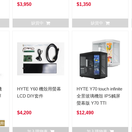
$3,950
$1,350
缺貨中
缺貨中
機
HYTE Y60 機殼用螢幕
HYTE Y70 touch infinite
彈
LCD DIY套件
全景玻璃機殼 IPS觸屏
螢幕版 Y70 TTI
$4,200
$12,490
r|動漫|繪師創作
加入購物車
加入購物車