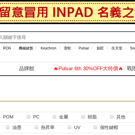
ROG
機械鍵盤
Keychron
雷蛇
Pulsar
劍匠
任天堂
So
品牌館
🔥Pulsar 6th 30%OFF大特價🔥
戰
POM
PC
金屬
樹脂
其他
油墨
熱昇華
UV
個性鍵帽