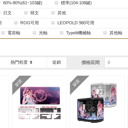
60%-80%(61~103鍵)
標準(104-108鍵)
日文
韓文
其他
用
ROG可用
LEOPOLD 980可用
電容軸
光軸
Typelit機械軸
其他軸
熱門程度
促銷
價格區間
缺貨
缺貨