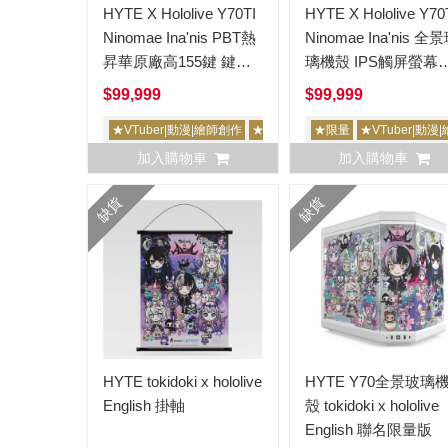
HYTE X Hololive Y70TI
HYTE X Hololive Y70
Ninomae Ina'nis PBT熱
Ninomae Ina'nis 全景玻
昇華原廠高155鍵 鍵帽
璃機殼 IPS觸屏螢幕
組+滑鼠墊 聯名限量版
一伊那爾栖
$99,999
$99,999
一伊那爾栖
★VTuber|動漫|繪師創作
★限量
★限量
★VTuber|動漫
加入購物車
加入購物車
缺貨
缺貨
HYTE tokidoki x hololive
HYTE Y70全景玻璃機
English 掛軸
殼 tokidoki x hololive
English 聯名限量版