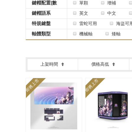
鍵帽配置(數
單顆
增補
量)
鍵帽語系
英文
中文
特規鍵盤
雷蛇可用
海盜可
軸體類型
機械軸
矮軸
上架時間
價格高低
即將上市
即將上市