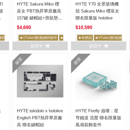
TI
HYTE Sakura Miko 櫻
HYTE Y70 全景玻璃機
巫女 PBT熱昇華原廠高
殼 Sakura Miko 櫻巫女
版
157鍵 鍵帽組+滑鼠墊
聯名限量版 hololive
聯名限量版 hololive
$4,690
$10,590
|繪師創作
★VTuber|動漫|繪師創作
★限量
★有贈品
★VTuber|動漫|繪師
缺貨中
缺貨中
缺貨
缺貨
HYTE tokidoki x hololive
HYTE Firefly 崩壞：星
English PBT熱昇華原廠
穹鐵道 流螢 聯名限量版
高 聯名鍵帽組
風扇裝飾套件