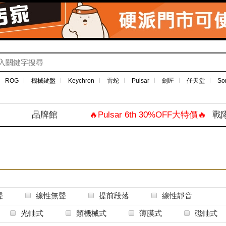
ROG
機械鍵盤
Keychron
雷蛇
Pulsar
劍匠
任天堂
So
品牌館
🔥Pulsar 6th 30%OFF大特價🔥
戰
聲
線性無聲
提前段落
線性靜音
光軸式
類機械式
薄膜式
磁軸式