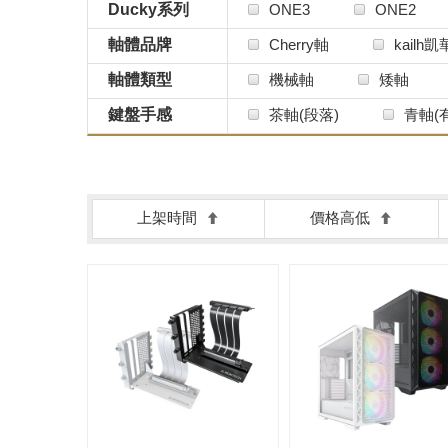
Ducky系列
ONE3
ONE2
軸體品牌
Cherry軸
kailh凱
Roccat Titan軸
T
軸體類型
機械軸
矮軸
鍵盤手感
茶軸(段落)
青軸(
上架時間
價格高低