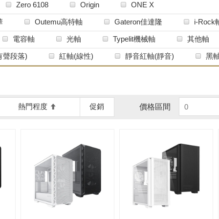
Zero 6108
Origin
ONE X
華
Outemu高特軸
Gateron佳達隆
i-Rock
TC軸
羅技G軸
其他品牌
電容軸
光軸
Typelit機械軸
其他軸
有聲段落)
紅軸(線性)
靜音紅軸(靜音)
黑
熱門程度
促銷
價格區間