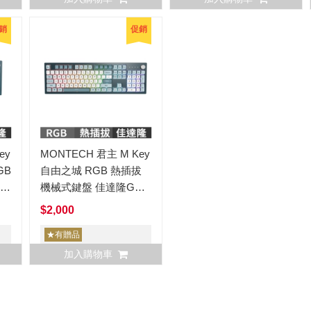
銷
促銷
ey
MONTECH 君主 M Key
GB
自由之城 RGB 熱插拔
佳達
機械式鍵盤 佳達隆G
Pro 2.0軸 中文
$2,000
★有贈品
加入購物車